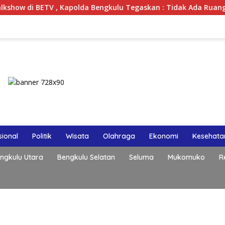
Kapolda Bengkulu Tegaskan : Tidak Ada Ruang Bagi Gengster
ional
Politik
Wisata
Olahraga
Ekonomi
Kesehata
ngkulu Utara
Bengkulu Selatan
Seluma
Mukomuko
R