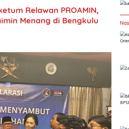
aketum Relawan PROAMIN,
imin Menang di Bengkulu
Nas