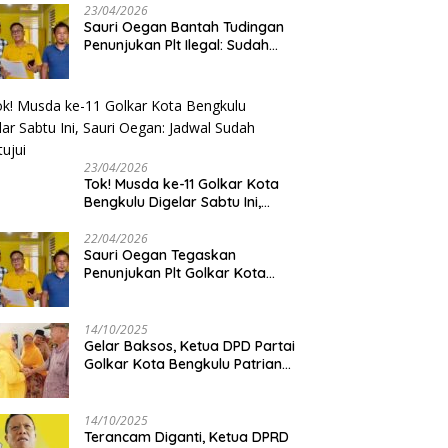
23/04/2026
Sauri Oegan Bantah Tudingan
Penunjukan Plt Ilegal: Sudah
Direstui DPP, Baca Aturan dan
Jangan Asbun!
23/04/2026
‎Tok! Musda ke-11 Golkar Kota
Bengkulu Digelar Sabtu Ini,
Sauri Oegan: Jadwal Sudah
Disetujui
22/04/2026
Sauri Oegan Tegaskan
Penunjukan Plt Golkar Kota
Bengkulu Sesuai Prosedur: “Ini
Rumah Kami Sendiri”
14/10/2025
‎Gelar Baksos, Ketua DPD Partai
Golkar Kota Bengkulu Patriana
Sosialinda: Aksi Nyata Berikan
Manfaat bagi Masyarakat
14/10/2025
Terancam Diganti, Ketua DPRD