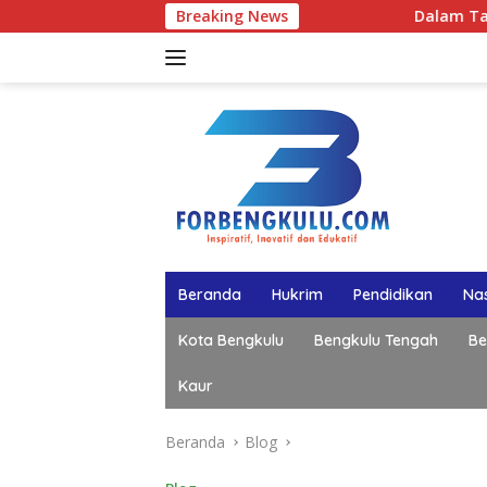
Langsung
Breaking News
Dalam Talkshow di BETV , 
ke
konten
Beranda
Hukrim
Pendidikan
Nas
Kota Bengkulu
Bengkulu Tengah
Be
Kaur
Beranda
Blog