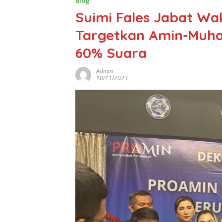
Blog
Suimi Fales Jabat W
Targetkan Amin-Muha
60% Suara
Admin
10/11/2023