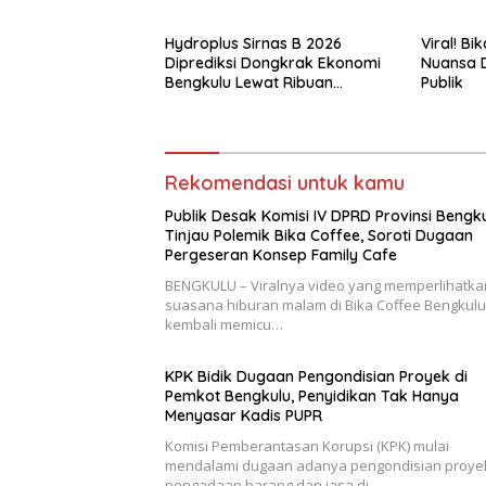
Dugaan Pergeseran Konsep
Bukan?
Family Cafe
Hydroplus Sirnas B 2026
Viral! B
Diprediksi Dongkrak Ekonomi
Nuansa D
Bengkulu Lewat Ribuan
Publik
Pengunjung
Rekomendasi untuk kamu
Publik Desak Komisi IV DPRD Provinsi Bengk
Tinjau Polemik Bika Coffee, Soroti Dugaan
Pergeseran Konsep Family Cafe
BENGKULU – Viralnya video yang memperlihatka
suasana hiburan malam di Bika Coffee Bengkulu
kembali memicu…
KPK Bidik Dugaan Pengondisian Proyek di
Pemkot Bengkulu, Penyidikan Tak Hanya
Menyasar Kadis PUPR
Komisi Pemberantasan Korupsi (KPK) mulai
mendalami dugaan adanya pengondisian proye
pengadaan barang dan jasa di…