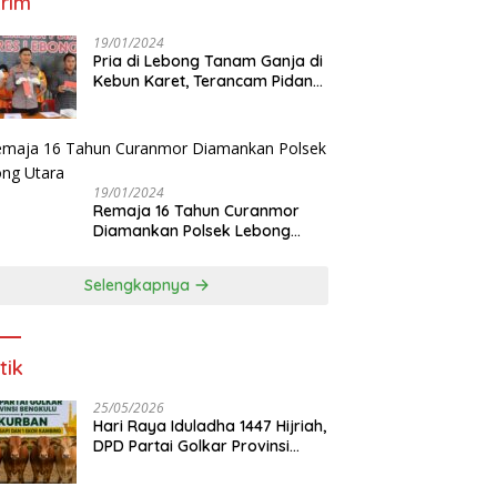
rim
19/01/2024
Pria di Lebong Tanam Ganja di
Kebun Karet, Terancam Pidana
12 Tahun
19/01/2024
Remaja 16 Tahun Curanmor
Diamankan Polsek Lebong
Utara
Selengkapnya
tik
25/05/2026
Hari Raya Iduladha 1447 Hijriah,
DPD Partai Golkar Provinsi
Bengkulu Kurban 5 Sapi dan 1
Kambing