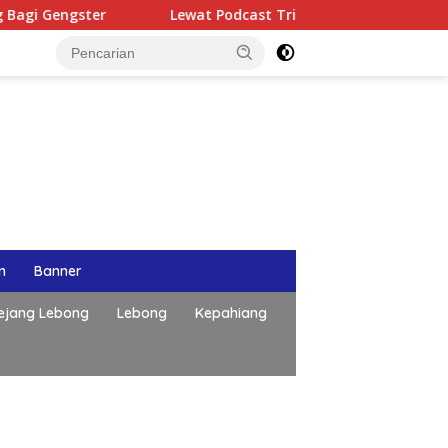
Lewat Podcast Tribun Bengkulu, Kapolda Bengkulu Papa
n
Banner
ejang Lebong
Lebong
Kepahiang