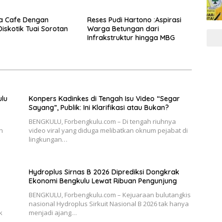
Hanya Menyasar Kadis PUPR
ika Cafe Dengan
Reses Pudi Hartono :Aspirasi
iskotik Tuai Sorotan
Warga Betungan dari
Infrakstruktur hingga MBG
ulu
Konpers Kadinkes di Tengah Isu Video “Segar
Sayang”, Publik: Ini Klarifikasi atau Bukan?
BENGKULU, Forbengkulu.com – Di tengah riuhnya
n
video viral yang diduga melibatkan oknum pejabat di
lingkungan…
Hydroplus Sirnas B 2026 Diprediksi Dongkrak
Ekonomi Bengkulu Lewat Ribuan Pengunjung
BENGKULU, Forbengkulu.com – Kejuaraan bulutangkis
nasional Hydroplus Sirkuit Nasional B 2026 tak hanya
k
menjadi ajang…