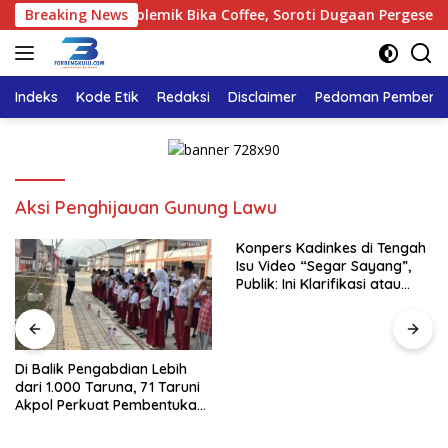
Langsung
ngkulu Tinjau Polemik Bika Coffee, Soroti Dugaan Pergeseran Ko
Breaking News
ke
konten
Indeks
Kode Etik
Redaksi
Disclaimer
Pedoman Pemberita
Aksi Penghijauan Gunung Lawu
Konpers Kadinkes di Tengah
Isu Video “Segar Sayang”,
Publik: Ini Klarifikasi atau
Bukan?
Di Balik Pengabdian Lebih
dari 1.000 Taruna, 71 Taruni
Akpol Perkuat Pembentukan
Karakter Siswa Sekolah
Rakyat