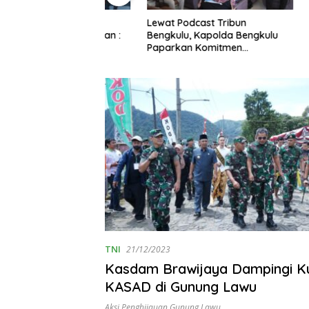
how di BETV ,
Lewat Podcast Tribun
gkulu Tegaskan :
Bengkulu, Kapolda Bengkulu
uang Bagi
Paparkan Komitmen
Mewujudkan Polri yang
Profesional dan Humanis
TNI
21/12/2023
Kasdam Brawijaya Dampingi K
KASAD di Gunung Lawu
Aksi Penghijauan Gunung Lawu