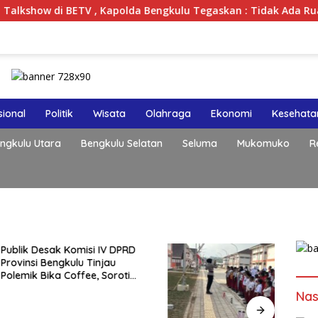
 di BETV , Kapolda Bengkulu Tegaskan : Tidak Ada Ruang Bagi
ional
Politik
Wisata
Olahraga
Ekonomi
Kesehata
ngkulu Utara
Bengkulu Selatan
Seluma
Mukomuko
R
esak Komisi IV DPRD
Konpe
 Bengkulu Tinjau
Isu V
Bika Coffee, Soroti
Publik
Pergeseran Konsep
Buka
Nas
afe