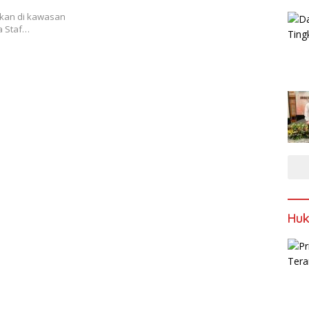
ukan di kawasan
a Staf…
Huk