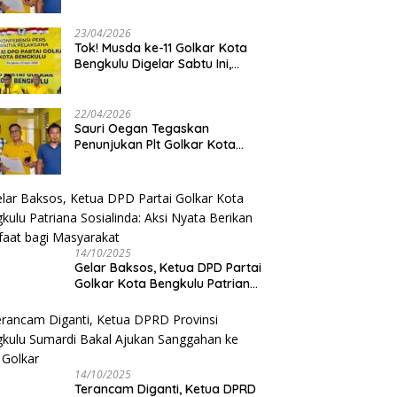
Jangan Asbun!
23/04/2026
‎Tok! Musda ke-11 Golkar Kota
Bengkulu Digelar Sabtu Ini,
Sauri Oegan: Jadwal Sudah
Disetujui
22/04/2026
Sauri Oegan Tegaskan
Penunjukan Plt Golkar Kota
Bengkulu Sesuai Prosedur: “Ini
Rumah Kami Sendiri”
14/10/2025
‎Gelar Baksos, Ketua DPD Partai
Golkar Kota Bengkulu Patriana
Sosialinda: Aksi Nyata Berikan
Manfaat bagi Masyarakat
14/10/2025
Terancam Diganti, Ketua DPRD