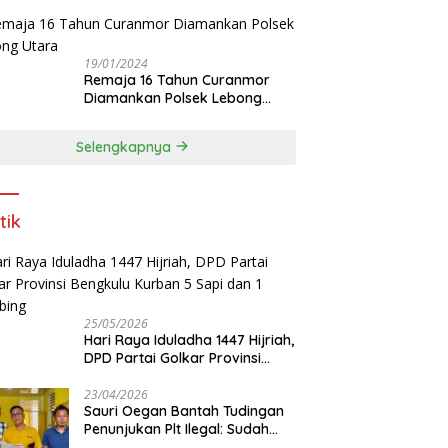
12 Tahun
19/01/2024
Remaja 16 Tahun Curanmor
Diamankan Polsek Lebong
Utara
Selengkapnya
tik
25/05/2026
Hari Raya Iduladha 1447 Hijriah,
DPD Partai Golkar Provinsi
Bengkulu Kurban 5 Sapi dan 1
Kambing
23/04/2026
Sauri Oegan Bantah Tudingan
Penunjukan Plt Ilegal: Sudah
Direstui DPP, Baca Aturan dan