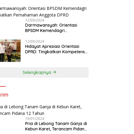
Tingkatkan Kapasitas Anggota
DPRD
12/09/2024
Darmawansyah: Orientasi
BPSDM Kemendagri
Tingkatkan Pemahaman
Anggota DPRD
12/09/2024
Hidayat Apresiasi Orientasi
DPRD: Tingkatkan Kompetensi
dan Integritas Anggota Dewan
Selengkapnya
rim
19/01/2024
Pria di Lebong Tanam Ganja di
Kebun Karet, Terancam Pidana