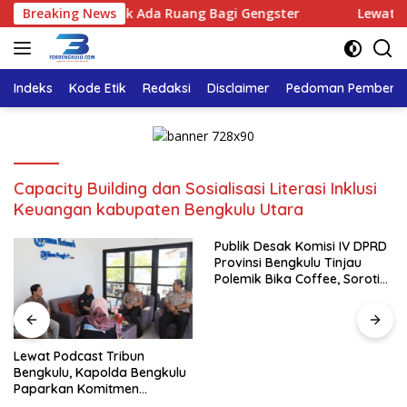
Langsung
egaskan : Tidak Ada Ruang Bagi Gengster
Breaking News
Lewat Podcas
ke
konten
Indeks
Kode Etik
Redaksi
Disclaimer
Pedoman Pemberita
Capacity Building dan Sosialisasi Literasi Inklusi
Keuangan kabupaten Bengkulu Utara
Publik Desak Komisi IV DPRD
Provinsi Bengkulu Tinjau
Polemik Bika Coffee, Soroti
Dugaan Pergeseran Konsep
Family Cafe
Lewat Podcast Tribun
Bengkulu, Kapolda Bengkulu
Paparkan Komitmen
Mewujudkan Polri yang