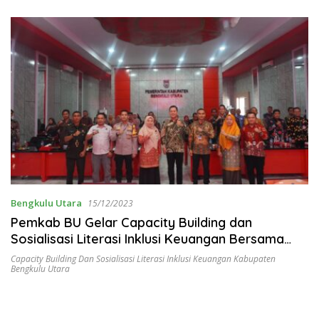
Profesional dan Humanis
Bengkulu Utara
15/12/2023
Pemkab BU Gelar Capacity Building dan
Sosialisasi Literasi Inklusi Keuangan Bersama
OJK Bengkulu
Capacity Building Dan Sosialisasi Literasi Inklusi Keuangan Kabupaten
Bengkulu Utara