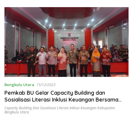
Bengkulu Utara
15/12/2023
Pemkab BU Gelar Capacity Building dan
Sosialisasi Literasi Inklusi Keuangan Bersama
OJK Bengkulu
Capacity Building Dan Sosialisasi Literasi Inklusi Keuangan Kabupaten
Bengkulu Utara