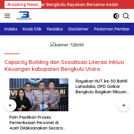
Langsung
dalia, DPD Golkar Bengkulu Rayakan Bersama Kader
Breaking News
Pol
ke
konten
Indeks
Kode Etik
Redaksi
Disclaimer
Pedoman Pemberita
Capacity Building dan Sosialisasi Literasi Inklusi
Keuangan kabupaten Bengkulu Utara
Rayakan HUT ke-50 Bahlil
Lahadalia, DPD Golkar
Bengkulu Bagikan Ribuan
Nasi Kotak dan Bantuan ke
Puluhan Panti Asuhan
Polri Pastikan Proses
Pemeriksaan Personel di
Aceh Dilaksanakan Secara
Profesional dan Transparan