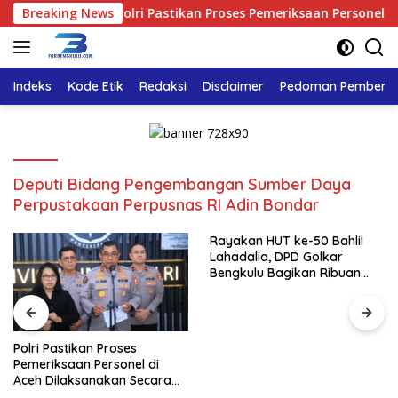
Langsung
ader
Breaking News
Polri Pastikan Proses Pemeriksaan Personel di Ac
ke
konten
Indeks
Kode Etik
Redaksi
Disclaimer
Pedoman Pemberita
Deputi Bidang Pengembangan Sumber Daya
Perpustakaan Perpusnas RI Adin Bondar
Rayakan HUT ke-50 Bahlil
Lahadalia, DPD Golkar
Bengkulu Bagikan Ribuan
Nasi Kotak dan Bantuan ke
Puluhan Panti Asuhan
Polri Pastikan Proses
Pemeriksaan Personel di
Aceh Dilaksanakan Secara
Profesional dan Transparan