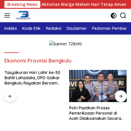
Langsung
Titik, Pastikan Aktivitas Warga Malam Hari Tetap Aman
Breaking News
ke
konten
Indeks
Kode Etik
Redaksi
Disclaimer
Pedoman Pemberita
Ekonomi Provinsi Bengkulu
Tasyakuran Hari Lahir ke-50
Bahlil Lahadalia, DPD Golkar
Bengkulu Rayakan Bersama
Kader
Polri Pastikan Proses
Pemeriksaan Personel di
Aceh Dilaksanakan Secara
Profesional dan Transparan