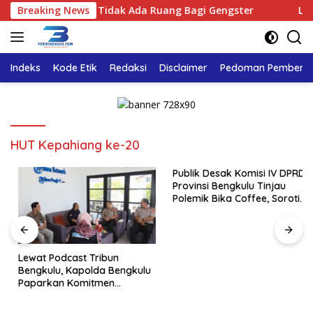
Langsung
lu Tegaskan : Tidak Ada Ruang Bagi Gengster
Breaking News
Lewat P
ke
konten
Indeks
Kode Etik
Redaksi
Disclaimer
Pedoman Pemberita
HUT Kepahiang ke-20
Publik Desak Komisi IV DPRD
Provinsi Bengkulu Tinjau
Polemik Bika Coffee, Soroti
Dugaan Pergeseran Konsep
Family Cafe
Lewat Podcast Tribun
Bengkulu, Kapolda Bengkulu
Paparkan Komitmen
Mewujudkan Polri yang
Profesional dan Humanis