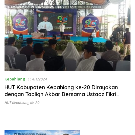
Kepahiang
11/01/2024
HUT Kabupaten Kepahiang ke-20 Dirayakan
dengan Tabligh Akbar Bersama Ustadz Fikri
Haikal MZ
HUT Kepahiang Ke-20