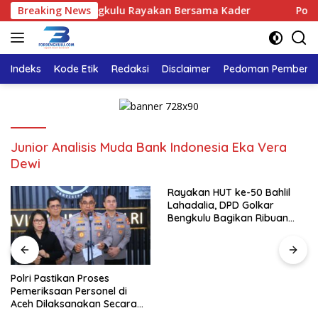
Langsung
, DPD Golkar Bengkulu Rayakan Bersama Kader
Breaking News
Polri Pas
ke
konten
Indeks
Kode Etik
Redaksi
Disclaimer
Pedoman Pemberita
Junior Analisis Muda Bank Indonesia Eka Vera
Dewi
Rayakan HUT ke-50 Bahlil
Lahadalia, DPD Golkar
Bengkulu Bagikan Ribuan
Nasi Kotak dan Bantuan ke
Puluhan Panti Asuhan
Polri Pastikan Proses
Pemeriksaan Personel di
Aceh Dilaksanakan Secara
Profesional dan Transparan