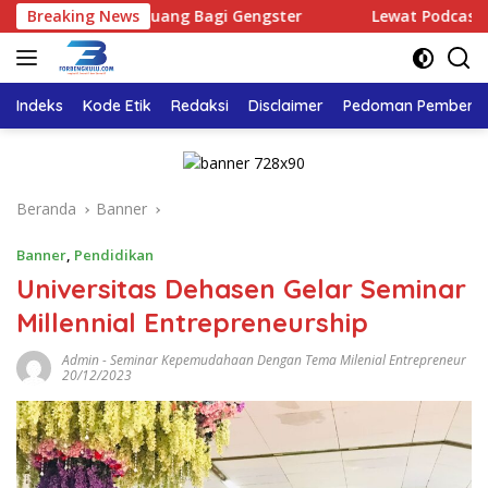
Langsung
k Ada Ruang Bagi Gengster
Breaking News
Lewat Podcast Tribun Beng
ke
konten
Indeks
Kode Etik
Redaksi
Disclaimer
Pedoman Pemberita
Beranda
Banner
Banner
,
Pendidikan
Universitas Dehasen Gelar Seminar
Millennial Entrepreneurship
Admin
-
Seminar Kepemudahaan Dengan Tema Milenial Entrepreneur
20/12/2023