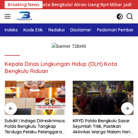
Langsung
A Dinas PUPR Kota Bengkulu! Aliran Uang Rp4 Miliar Jadi Sorota
Breaking News
ke
konten
Indeks
Kode Etik
Redaksi
Disclaimer
Pedoman Pemberita
Kepala Dinas Lingkungan Hidup (DLH) Kota
Bengkulu Riduan
Subdit I Indagsi Ditreskrimsus
KRYD Polda Bengkulu Sasar
Polda Bengkulu Tangkap
Sejumlah Titik, Pastikan
Terduga Pelaku Pelanggaran
Aktivitas Warga Malam Hari
Perlindungan Konsumen
Tetap Aman