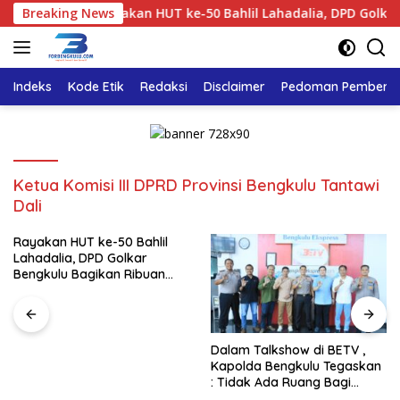
Langsung
n
Breaking News
Rayakan HUT ke-50 Bahlil Lahadalia, DPD Golkar Ben
ke
konten
Indeks
Kode Etik
Redaksi
Disclaimer
Pedoman Pemberita
Ketua Komisi III DPRD Provinsi Bengkulu Tantawi
Dali
Rayakan HUT ke-50 Bahlil
Lahadalia, DPD Golkar
Bengkulu Bagikan Ribuan
Nasi Kotak dan Bantuan ke
Puluhan Panti Asuhan
Dalam Talkshow di BETV ,
Kapolda Bengkulu Tegaskan
: Tidak Ada Ruang Bagi
Gengster