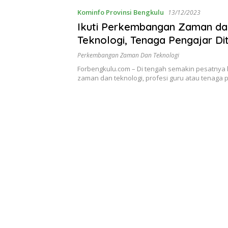
Kominfo Provinsi Bengkulu
13/12/2023
Ikuti Perkembangan Zaman da
Teknologi, Tenaga Pengajar Di
Tingkatkan Kompetensi
Perkembangan Zaman Dan Teknologi
Forbengkulu.com – Di tengah semakin pesatnya
zaman dan teknologi, profesi guru atau tenaga