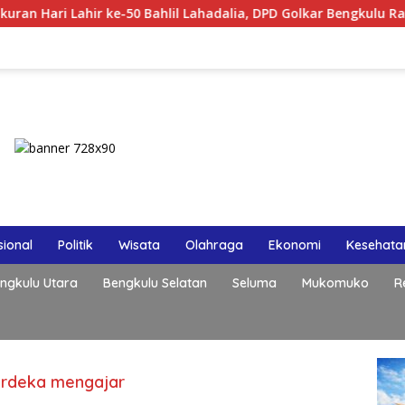
hir ke-50 Bahlil Lahadalia, DPD Golkar Bengkulu Rayakan Bers
ional
Politik
Wisata
Olahraga
Ekonomi
Kesehata
ngkulu Utara
Bengkulu Selatan
Seluma
Mukomuko
R
erdeka mengajar