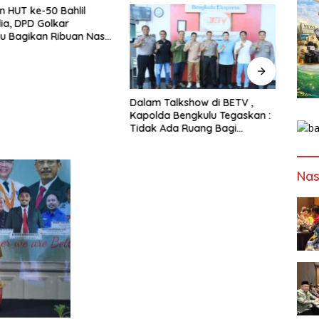
HUT ke-50 Bahlil
a, DPD Golkar
 Bagikan Ribuan Nasi
n Bantuan ke Puluhan
uhan
Dalam Talkshow di BETV ,
Lewat
Kapolda Bengkulu Tegaskan :
Bengk
Tidak Ada Ruang Bagi
Papa
Gengster
Mewu
Profe
Nas