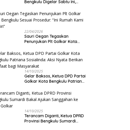
Bengkulu Digelar Sabtu Ini,
Sauri Oegan: Jadwal Sudah
Disetujui
22/04/2026
Sauri Oegan Tegaskan
Penunjukan Plt Golkar Kota
Bengkulu Sesuai Prosedur: “Ini
Rumah Kami Sendiri”
14/10/2025
‎Gelar Baksos, Ketua DPD Partai
Golkar Kota Bengkulu Patriana
Sosialinda: Aksi Nyata Berikan
Manfaat bagi Masyarakat
14/10/2025
Terancam Diganti, Ketua DPRD
Provinsi Bengkulu Sumardi
Bakal Ajukan Sanggahan ke