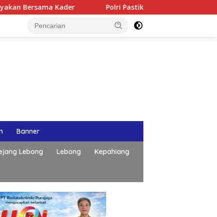
ama Kader
Polri Pastikan Proses Pemeriksaan Personel d
n
Banner
ejang Lebong
Lebong
Kepahiang