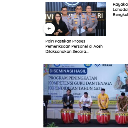
Hari Lahir ke-50
Rayakan 
alia, DPD Golkar
Lahadali
ayakan Bersama
Bengkulu
Kotak da
Panti As
Polri Pastikan Proses
Pemeriksaan Personel di Aceh
Dilaksanakan Secara
Profesional dan Transparan