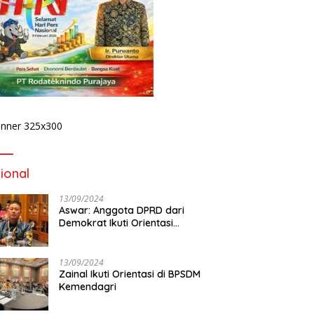
Publik Desak Komisi IV DPRD
Provinsi Bengkulu Tinjau
Polemik Bika Coffee, Soroti
Dugaan Pergeseran Konsep
Family Cafe
 Podcast Tribun
D
ulu, Kapolda Bengkulu
1
rkan Komitmen
P
judkan Polri yang
K
sional dan Humanis
ional
13/09/2024
Aswar: Anggota DPRD dari
Demokrat Ikuti Orientasi
BPSDM Kemendagri di Jakarta
13/09/2024
Zainal Ikuti Orientasi di BPSDM
Kemendagri