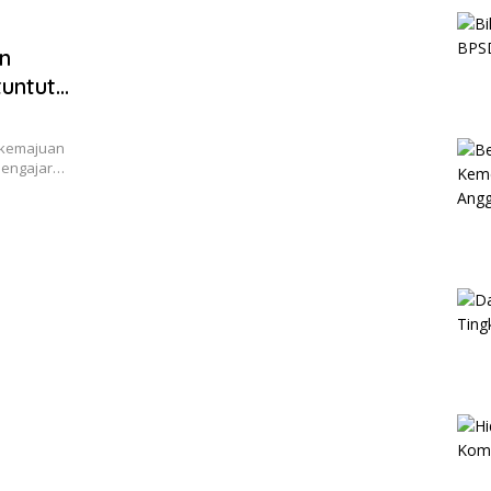
n
tuntut
 kemajuan
 pengajar…