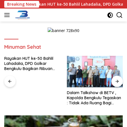
Langsung
Breaking News
Rayakan HUT ke-50 Bahlil Lahadalia, DPD Golkar Bengk
ke
konten
Minuman Sehat
Rayakan HUT ke-50 Bahlil
Lahadalia, DPD Golkar
Bengkulu Bagikan Ribuan
Nasi Kotak dan Bantuan ke
Puluhan Panti Asuhan
Dalam Talkshow di BETV ,
Kapolda Bengkulu Tegaskan
: Tidak Ada Ruang Bagi
Gengster