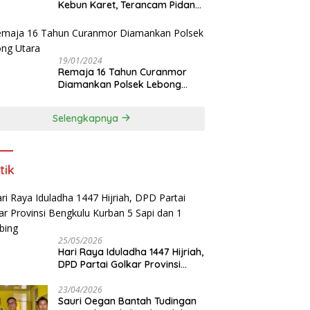
Kebun Karet, Terancam Pidana
12 Tahun
19/01/2024
Remaja 16 Tahun Curanmor
Diamankan Polsek Lebong
Utara
Selengkapnya
tik
25/05/2026
Hari Raya Iduladha 1447 Hijriah,
DPD Partai Golkar Provinsi
Bengkulu Kurban 5 Sapi dan 1
Kambing
23/04/2026
Sauri Oegan Bantah Tudingan