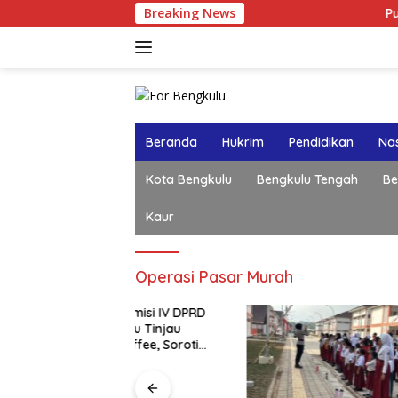
Langsung
Breaking News
Publik Desak
ke
konten
Beranda
Hukrim
Pendidikan
Nas
Kota Bengkulu
Bengkulu Tengah
Be
Kaur
Operasi Pasar Murah
k Komisi IV DPRD
Konpers 
gkulu Tinjau
Isu Vide
 Coffee, Soroti
Publik: In
geseran Konsep
Bukan?