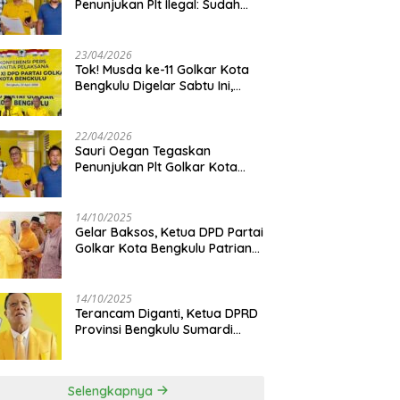
Penunjukan Plt Ilegal: Sudah
Direstui DPP, Baca Aturan dan
Jangan Asbun!
23/04/2026
‎Tok! Musda ke-11 Golkar Kota
Bengkulu Digelar Sabtu Ini,
Sauri Oegan: Jadwal Sudah
Disetujui
22/04/2026
Sauri Oegan Tegaskan
Penunjukan Plt Golkar Kota
Bengkulu Sesuai Prosedur: “Ini
Rumah Kami Sendiri”
14/10/2025
‎Gelar Baksos, Ketua DPD Partai
Golkar Kota Bengkulu Patriana
Sosialinda: Aksi Nyata Berikan
Manfaat bagi Masyarakat
14/10/2025
Terancam Diganti, Ketua DPRD
Provinsi Bengkulu Sumardi
Bakal Ajukan Sanggahan ke
DPP Golkar
Selengkapnya