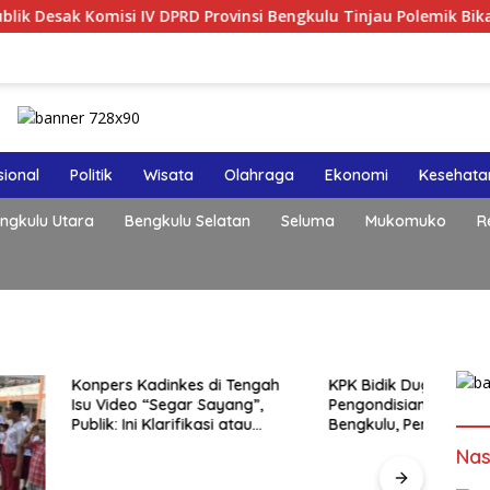
 Komisi IV DPRD Provinsi Bengkulu Tinjau Polemik Bika Coffee, 
ional
Politik
Wisata
Olahraga
Ekonomi
Kesehata
ngkulu Utara
Bengkulu Selatan
Seluma
Mukomuko
R
Kadinkes di Tengah
KPK Bidik Dugaan
Hydro
o “Segar Sayang”,
Pengondisian Proyek di Pemkot
Dipr
i Klarifikasi atau
Bengkulu, Penyidikan Tak
Beng
Hanya Menyasar Kadis PUPR
Peng
Nas