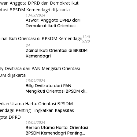
‎PBSI Bengkulu Gelar Hydroplus
13/09/2024
Sirkuit Nasional B 2026 pada
Aswar: Anggota DPRD dari
17–22 Agustus, Atlet dari
Demokrat Ikuti Orientasi
Seluruh Indonesia Siap
BPSDM Kemendagri di Jakarta
Bertanding
13/0
9/20
24
Zainal Ikuti Orientasi di BPSDM
Kemendagri
13/09/2024
Billy Dwitrata dari PAN
Mengikuti Orientasi BPSDM di
Jakarta
13/09/2024
Berlian Utama Harta: Orientasi
BPSDM Kemendagri Penting