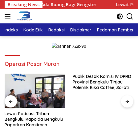
Langsung
skan : Tidak Ada Ruang Bagi Gengster
Breaking News
Lewat Podcast 
ke
konten
Indeks
Kode Etik
Redaksi
Disclaimer
Pedoman Pemberita
Operasi Pasar Murah
Publik Desak Komisi IV DPRD
Provinsi Bengkulu Tinjau
Polemik Bika Coffee, Soroti
Dugaan Pergeseran Konsep
Family Cafe
Lewat Podcast Tribun
Bengkulu, Kapolda Bengkulu
Paparkan Komitmen
Mewujudkan Polri yang
Profesional dan Humanis