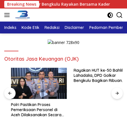
Langsung
alia, DPD Golkar Bengkulu Rayakan Bersama Kader
Breaking News
Polri
ke
konten
Indeks
Kode Etik
Redaksi
Disclaimer
Pedoman Pemberita
Otoritas Jasa Keuangan (OJK)
Rayakan HUT ke-50 Bahlil
Lahadalia, DPD Golkar
Bengkulu Bagikan Ribuan
Nasi Kotak dan Bantuan ke
Puluhan Panti Asuhan
Polri Pastikan Proses
Pemeriksaan Personel di
Aceh Dilaksanakan Secara
Profesional dan Transparan