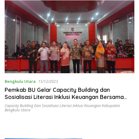
Bengkulu Utara
15/12/2023
Pemkab BU Gelar Capacity Building dan
Sosialisasi Literasi Inklusi Keuangan Bersama
OJK Bengkulu
Capacity Building Dan Sosialisasi Literasi Inklusi Keuangan Kabupaten
Bengkulu Utara