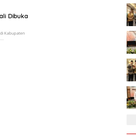
li Dibuka
 di Kabupaten
i…