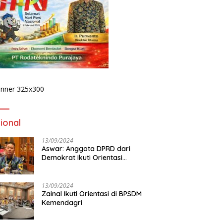
rs Kadinkes di Tengah
KPK Bidik Dugaan
H
ideo “Segar Sayang”,
Pengondisian Proyek di Pemkot
D
: Ini Klarifikasi atau
Bengkulu, Penyidikan Tak
B
n?
Hanya Menyasar Kadis PUPR
P
ional
13/09/2024
Aswar: Anggota DPRD dari
Demokrat Ikuti Orientasi
BPSDM Kemendagri di Jakarta
13/09/2024
Zainal Ikuti Orientasi di BPSDM
Kemendagri