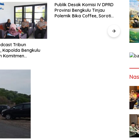
esak Komisi IV DPRD
Konpe
 Bengkulu Tinjau
Isu V
Bika Coffee, Soroti
Publik
Pergeseran Konsep
Buka
afe
Di Balik Pengabdian Lebih dari
1.000 Taruna, 71 Taruni Akpol
Perkuat Pembentukan
Karakter Siswa Sekolah Rakyat
Nas