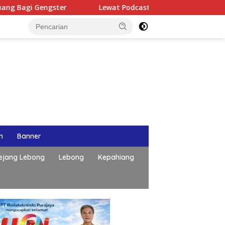
ngster
Lewat Podcast Tribun Bengkulu, Kapolda Bengk
n
Banner
ejang Lebong
Lebong
Kepahiang