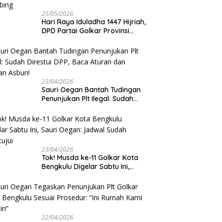
25/05/2026
Hari Raya Iduladha 1447 Hijriah,
DPD Partai Golkar Provinsi
Bengkulu Kurban 5 Sapi dan 1
Kambing
23/04/2026
Sauri Oegan Bantah Tudingan
Penunjukan Plt Ilegal: Sudah
Direstui DPP, Baca Aturan dan
Jangan Asbun!
23/04/2026
‎Tok! Musda ke-11 Golkar Kota
Bengkulu Digelar Sabtu Ini,
Sauri Oegan: Jadwal Sudah
Disetujui
22/04/2026