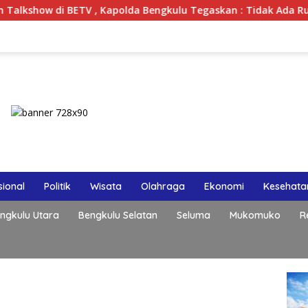
 BETV , Kapolda Bengkulu Tegaskan : Tidak Ada Ruang Bagi Ge
ional
Politik
Wisata
Olahraga
Ekonomi
Kesehata
ngkulu Utara
Bengkulu Selatan
Seluma
Mukomuko
R