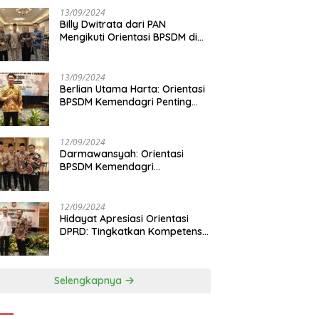
13/09/2024
Billy Dwitrata dari PAN
Mengikuti Orientasi BPSDM di
Jakarta
13/09/2024
Berlian Utama Harta: Orientasi
BPSDM Kemendagri Penting
Tingkatkan Kapasitas Anggota
DPRD
12/09/2024
Darmawansyah: Orientasi
BPSDM Kemendagri
Tingkatkan Pemahaman
Anggota DPRD
12/09/2024
Hidayat Apresiasi Orientasi
DPRD: Tingkatkan Kompetensi
dan Integritas Anggota Dewan
Selengkapnya