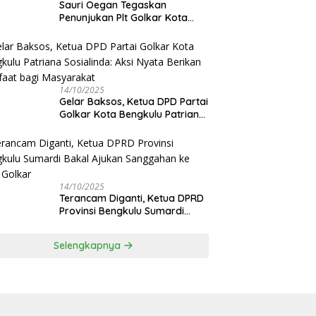
Sauri Oegan Tegaskan
Penunjukan Plt Golkar Kota
Bengkulu Sesuai Prosedur: “Ini
Rumah Kami Sendiri”
14/10/2025
‎Gelar Baksos, Ketua DPD Partai
Golkar Kota Bengkulu Patriana
Sosialinda: Aksi Nyata Berikan
Manfaat bagi Masyarakat
14/10/2025
Terancam Diganti, Ketua DPRD
Provinsi Bengkulu Sumardi
Bakal Ajukan Sanggahan ke
DPP Golkar
Selengkapnya