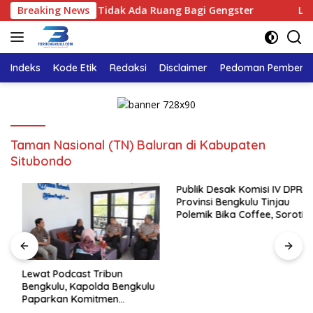
Langsung
lu Tegaskan : Tidak Ada Ruang Bagi Gengster
Breaking News
Lewat P
ke
konten
Indeks
Kode Etik
Redaksi
Disclaimer
Pedoman Pemberita
Taman Nasional (TN) Baluran di Kabupaten
Situbondo
Publik Desak Komisi IV DPRD
Provinsi Bengkulu Tinjau
Polemik Bika Coffee, Soroti
Dugaan Pergeseran Konsep
Family Cafe
Lewat Podcast Tribun
Bengkulu, Kapolda Bengkulu
Paparkan Komitmen
Mewujudkan Polri yang