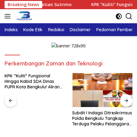
Langsung
Transparan Kematian Sutrimo
Breaking News
KPK “Kuliti” Fungsional H
ke
konten
Indeks
Kode Etik
Redaksi
Disclaimer
Pedoman Pemberita
Perkembangan Zaman dan Teknologi
KPK “Kuliti” Fungsional
Hingga Kabid SDA Dinas
PUPR Kota Bengkulu! Aliran
Uang Rp4 Miliar Jadi Sorotan
Subdit I Indagsi Ditreskrimsus
Polda Bengkulu Tangkap
Terduga Pelaku Pelanggaran
Perlindungan Konsumen