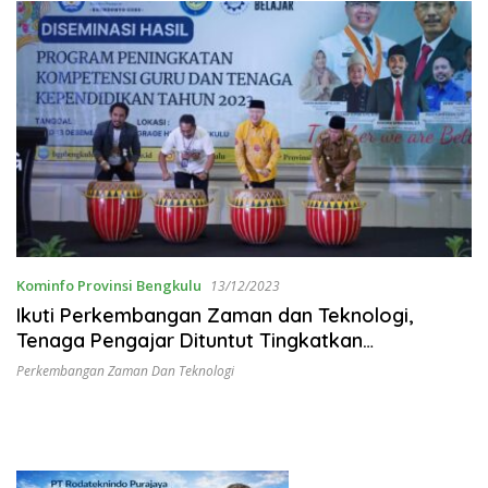
Kominfo Provinsi Bengkulu
13/12/2023
Ikuti Perkembangan Zaman dan Teknologi,
Tenaga Pengajar Dituntut Tingkatkan
Kompetensi
Perkembangan Zaman Dan Teknologi