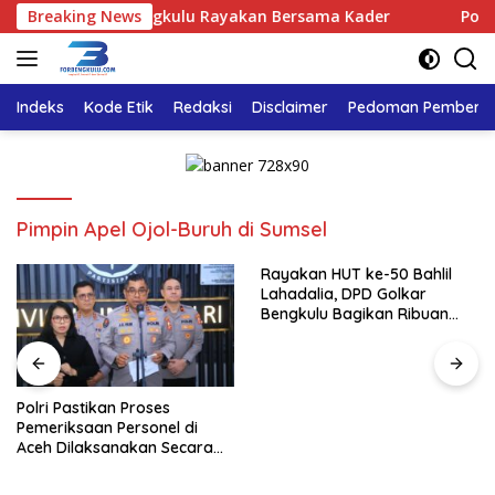
Langsung
, DPD Golkar Bengkulu Rayakan Bersama Kader
Breaking News
Polri Pas
ke
konten
Indeks
Kode Etik
Redaksi
Disclaimer
Pedoman Pemberita
Pimpin Apel Ojol-Buruh di Sumsel
Rayakan HUT ke-50 Bahlil
Lahadalia, DPD Golkar
Bengkulu Bagikan Ribuan
Nasi Kotak dan Bantuan ke
Puluhan Panti Asuhan
Polri Pastikan Proses
Pemeriksaan Personel di
Aceh Dilaksanakan Secara
Profesional dan Transparan