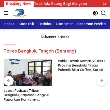
Langsung
lu Tegaskan : Tidak Ada Ruang Bagi Gengster
Breaking News
Lewat Po
ke
konten
Indeks
Kode Etik
Redaksi
Disclaimer
Pedoman Pemberita
Polres Bengkulu Tengah (Benteng)
Publik Desak Komisi IV DPRD
Provinsi Bengkulu Tinjau
Polemik Bika Coffee, Soroti
Dugaan Pergeseran Konsep
Family Cafe
Lewat Podcast Tribun
Bengkulu, Kapolda Bengkulu
Paparkan Komitmen
Mewujudkan Polri yang
Profesional dan Humanis