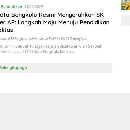
,
Pendidikan
31/01/2024
Kota Bengkulu Resmi Menyerahkan SK
er AP: Langkah Maju Menuju Pendidikan
litas
usan (SK) Magister Administrasi Publik (AP) STIA Bengkulu
lu.com – Sebuah tonggak sejarah dicatatkan oleh Sekolah
u Administrasi (STIA) Kota Bengkulu ketika…
Selengkapnya