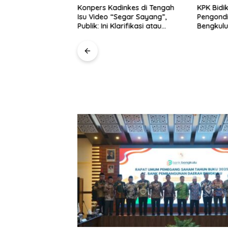
Konpers Kadinkes di Tengah
KPK Bidik Dugaan
Isu Video “Segar Sayang”,
Pengondisian Proyek
Publik: Ini Klarifikasi atau
Bengkulu, Penyidikan
Bukan?
Hanya Menyasar Kad
h dari
Akpol
 Rakyat