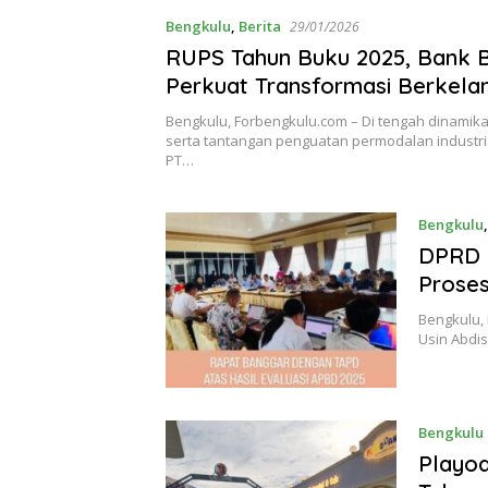
Bengkulu
,
Berita
29/01/2026
RUPS Tahun Buku 2025, Bank 
Perkuat Transformasi Berkela
Bengkulu, Forbengkulu.com – Di tengah dinamik
serta tantangan penguatan permodalan industr
PT…
Bengkulu
DPRD P
Prose
Bengkulu, 
Usin Abdi
Bengkulu
Playod