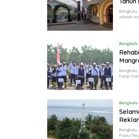
Tahun 
Bengkulu,
adalah mo
Bengkulu
Rehabi
Mangr
Bengkulu,
hutan man
Bengkulu
Selama
Reklam
Bengkulu,
Pulau Tik