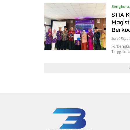
Bengkulu
STIA 
Magist
Berkua
Surat Keput
Forbengku
Tinggi Ilm