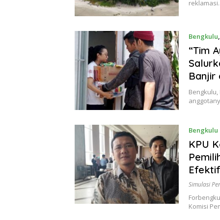
reklamasi
Bengkulu
“Tim A
Salurk
Banjir
Bengkulu,
anggotany
Bengkulu
KPU K
Pemili
Efekti
Simulasi Pe
Forbengku
Komisi Pe