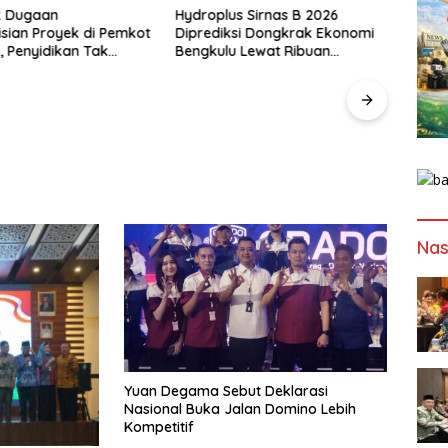
Hydroplus Sirnas B 2026
 di Pemkot
Diprediksi Dongkrak Ekonomi
 Tak
Bengkulu Lewat Ribuan
is PUPR
Pengunjung
‎PBSI Bengkulu Ge
Sirkuit Nasional 
17–22 Agustus, Atl
Seluruh Indonesia
Bertanding
Nas
Yuan Degama Sebut Deklarasi
Nasional Buka Jalan Domino Lebih
Kompetitif