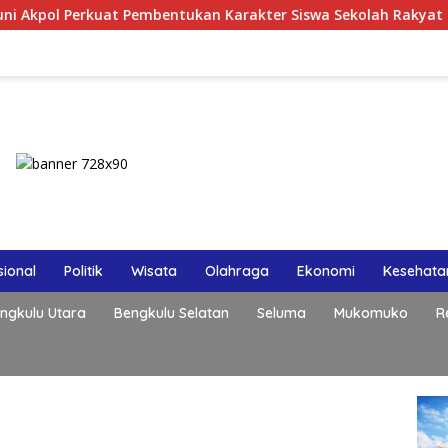
rkuat Pembentukan Karakter Siswa Sekolah Rakyat
Konpe
ional
Politik
Wisata
Olahraga
Ekonomi
Kesehata
ngkulu Utara
Bengkulu Selatan
Seluma
Mukomuko
R