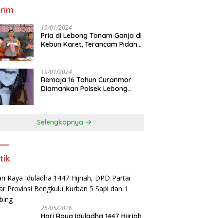
rim
19/01/2024
Pria di Lebong Tanam Ganja di
Kebun Karet, Terancam Pidana
12 Tahun
19/01/2024
Remaja 16 Tahun Curanmor
Diamankan Polsek Lebong
Utara
Selengkapnya
tik
25/05/2026
Hari Raya Iduladha 1447 Hijriah,