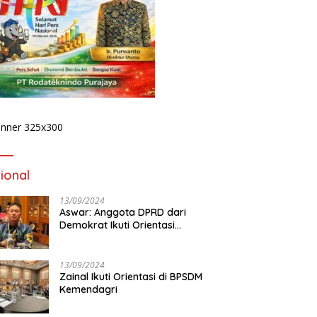
Viral! Bika Cafe Dengan
Nuansa Diskotik Tuai Sorotan
Publik
lar Hydroplus
Dirlantas Pol
B 2026 pada
Pererat Siner
et dari
Media, Wujudk
 Siap
yang Edukatif
ional
13/09/2024
Aswar: Anggota DPRD dari
Demokrat Ikuti Orientasi
BPSDM Kemendagri di Jakarta
13/09/2024
Zainal Ikuti Orientasi di BPSDM
Kemendagri