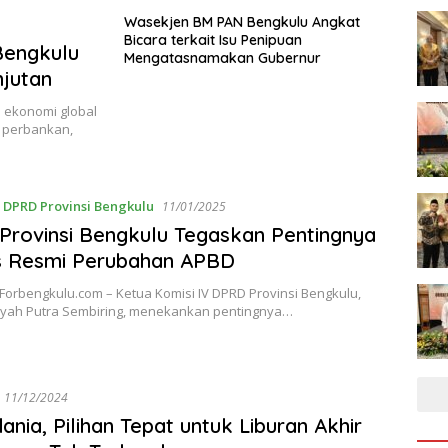
Wasekjen BM PAN Bengkulu Angkat
Bicara terkait Isu Penipuan
Bengkulu
Mengatasnamakan Gubernur
njutan
a ekonomi global
i perbankan,
,
DPRD Provinsi Bengkulu
11/01/2025
rovinsi Bengkulu Tegaskan Pentingnya
s Resmi Perubahan APBD
Forbengkulu.com – Ketua Komisi IV DPRD Provinsi Bengkulu,
syah Putra Sembiring, menekankan pentingnya…
11/12/2024
ania, Pilihan Tepat untuk Liburan Akhir