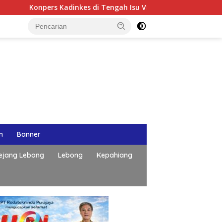
rs Kadinkes di Tengah Isu Video “Segar Sayang”, Publik: Ini Klar
n
Banner
ejang Lebong
Lebong
Kepahiang