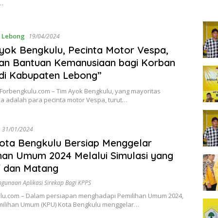
…
,
Lebong
19/04/2024
yok Bengkulu, Pecinta Motor Vespa,
an Bantuan Kemanusiaan bagi Korban
 di Kabupaten Lebong”
 Forbengkulu.com – Tim Ayok Bengkulu, yang mayoritas
a adalah para pecinta motor Vespa, turut…
31/01/2024
ota Bengkulu Bersiap Menggelar
han Umum 2024 Melalui Simulasi yang
f dan Matang
ngunaan Aplikasi Sirekap Bagi KPPS
lu.com – Dalam persiapan menghadapi Pemilihan Umum 2024,
milihan Umum (KPU) Kota Bengkulu menggelar…