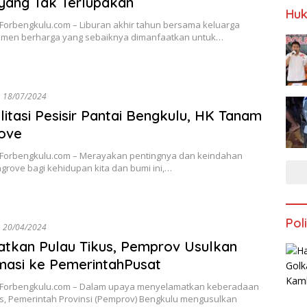
yang Tak Terlupakan
Huk
 Forbengkulu.com – Liburan akhir tahun bersama keluarga
men berharga yang sebaiknya dimanfaatkan untuk…
18/07/2024
litasi Pesisir Pantai Bengkulu, HK Tanam
ove
 Forbengkulu.com – Merayakan pentingnya dan keindahan
grove bagi kehidupan kita dan bumi ini,…
Poli
20/04/2024
tkan Pulau Tikus, Pemprov Usulkan
asi ke PemerintahPusat
 Forbengkulu.com – Dalam upaya menyelamatkan keberadaan
us, Pemerintah Provinsi (Pemprov) Bengkulu mengusulkan