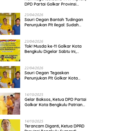
DPD Partai Golkar Provinsi
Bengkulu Kurban 5 Sapi dan 1
Kambing
23/04/2026
Sauri Oegan Bantah Tudingan
Penunjukan Plt Ilegal: Sudah
Direstui DPP, Baca Aturan dan
Jangan Asbun!
23/04/2026
‎Tok! Musda ke-11 Golkar Kota
Bengkulu Digelar Sabtu Ini,
Sauri Oegan: Jadwal Sudah
Disetujui
22/04/2026
Sauri Oegan Tegaskan
Penunjukan Plt Golkar Kota
Bengkulu Sesuai Prosedur: “Ini
Rumah Kami Sendiri”
14/10/2025
‎Gelar Baksos, Ketua DPD Partai
Golkar Kota Bengkulu Patriana
Sosialinda: Aksi Nyata Berikan
Manfaat bagi Masyarakat
14/10/2025
Terancam Diganti, Ketua DPRD