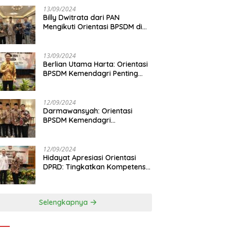
13/09/2024
Billy Dwitrata dari PAN
Mengikuti Orientasi BPSDM di
Jakarta
13/09/2024
Berlian Utama Harta: Orientasi
BPSDM Kemendagri Penting
Tingkatkan Kapasitas Anggota
DPRD
12/09/2024
Darmawansyah: Orientasi
BPSDM Kemendagri
Tingkatkan Pemahaman
Anggota DPRD
12/09/2024
Hidayat Apresiasi Orientasi
DPRD: Tingkatkan Kompetensi
dan Integritas Anggota Dewan
Selengkapnya