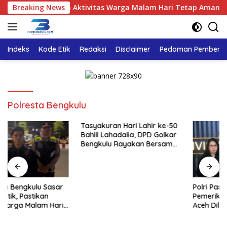
Langsung
Titik, Pastikan Aktivitas Warga Malam Hari Tetap Aman
Breaking News
ke
konten
Indeks
Kode Etik
Redaksi
Disclaimer
Pedoman Pemberita
Polresta Bengkulu
Tasyakuran Hari Lahir ke-50
Bahlil Lahadalia, DPD Golkar
Bengkulu Rayakan Bersama
Kader
Polri Pastikan Proses
Pemeriksaan Personel di
Aceh Dilaksanakan Secara
Profesional dan Transparan