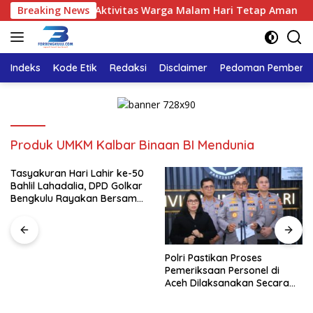
Langsung
itik, Pastikan Aktivitas Warga Malam Hari Tetap Aman
Breaking News
ke
konten
Indeks
Kode Etik
Redaksi
Disclaimer
Pedoman Pemberita
Produk UMKM Kalbar Binaan BI Mendunia
Tasyakuran Hari Lahir ke-50
Bahlil Lahadalia, DPD Golkar
Bengkulu Rayakan Bersama
Kader
Polri Pastikan Proses
Pemeriksaan Personel di
Aceh Dilaksanakan Secara
Profesional dan Transparan