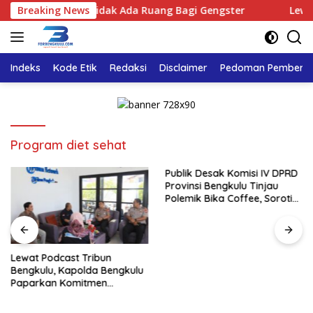
Langsung
 Tegaskan : Tidak Ada Ruang Bagi Gengster
Breaking News
Lewat Pod
ke
konten
Indeks
Kode Etik
Redaksi
Disclaimer
Pedoman Pemberita
Program diet sehat
Publik Desak Komisi IV DPRD
Provinsi Bengkulu Tinjau
Polemik Bika Coffee, Soroti
Dugaan Pergeseran Konsep
Family Cafe
Lewat Podcast Tribun
Bengkulu, Kapolda Bengkulu
Paparkan Komitmen
Mewujudkan Polri yang
Profesional dan Humanis