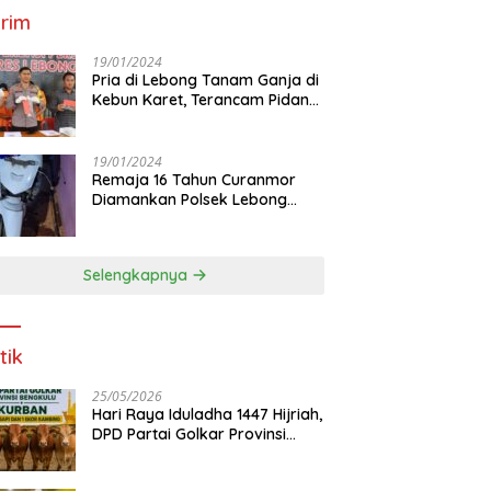
rim
19/01/2024
Pria di Lebong Tanam Ganja di
Kebun Karet, Terancam Pidana
12 Tahun
19/01/2024
Remaja 16 Tahun Curanmor
Diamankan Polsek Lebong
Utara
Selengkapnya
tik
25/05/2026
Hari Raya Iduladha 1447 Hijriah,
DPD Partai Golkar Provinsi
Bengkulu Kurban 5 Sapi dan 1
Kambing