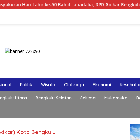
ri Lahir ke-50 Bahlil Lahadalia, DPD Golkar Bengkulu Rayakan 
ional
Politik
Wisata
Olahraga
Ekonomi
Kesehata
ngkulu Utara
Bengkulu Selatan
Seluma
Mukomuko
R
dkar) Kota Bengkulu