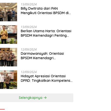
13/09/2024
Billy Dwitrata dari PAN
Mengikuti Orientasi BPSDM di
Jakarta
13/09/2024
Berlian Utama Harta: Orientasi
BPSDM Kemendagri Penting
Tingkatkan Kapasitas Anggota
DPRD
12/09/2024
Darmawansyah: Orientasi
BPSDM Kemendagri
Tingkatkan Pemahaman
Anggota DPRD
12/09/2024
Hidayat Apresiasi Orientasi
DPRD: Tingkatkan Kompetensi
dan Integritas Anggota Dewan
Selengkapnya