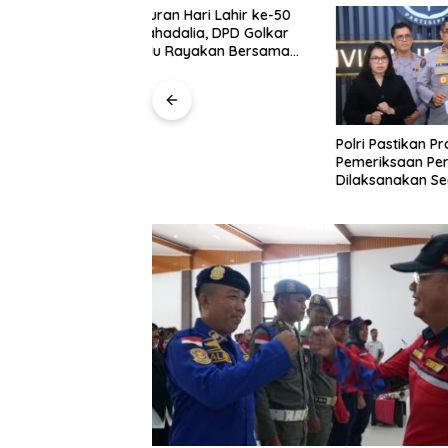
Hari Lahir ke-50
Rayakan 
alia, DPD Golkar
Lahadali
ayakan Bersama
Bengkulu
Kotak da
Panti As
Polri Pastikan Proses
Pemeriksaan Personel di Aceh
Dilaksanakan Secara
Profesional dan Transparan