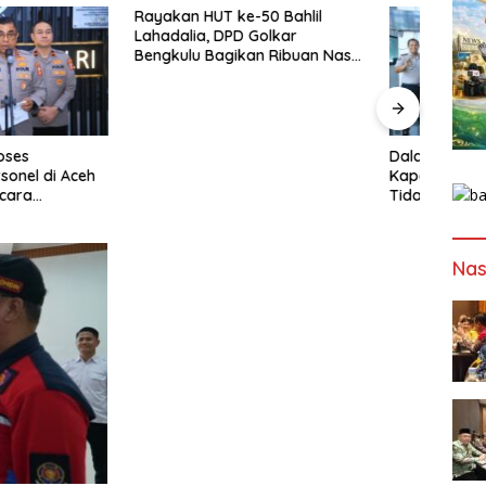
HUT ke-50 Bahlil
a, DPD Golkar
 Bagikan Ribuan Nasi
n Bantuan ke Puluhan
uhan
Dalam Talkshow di BETV ,
Lewat
Kapolda Bengkulu Tegaskan :
Bengk
Tidak Ada Ruang Bagi
Papa
Gengster
Mewu
Profe
Nas