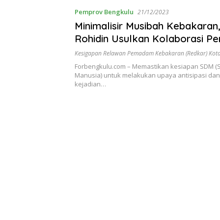
Pemprov Bengkulu
21/12/2023
Minimalisir Musibah Kebakaran
Rohidin Usulkan Kolaborasi P
Jaringan Listrik Massal
Kesigapan Relawan Pemadam Kebakaran (Redkar) Kota
Forbengkulu.com – Memastikan kesiapan SDM 
Manusia) untuk melakukan upaya antisipasi d
kejadian…