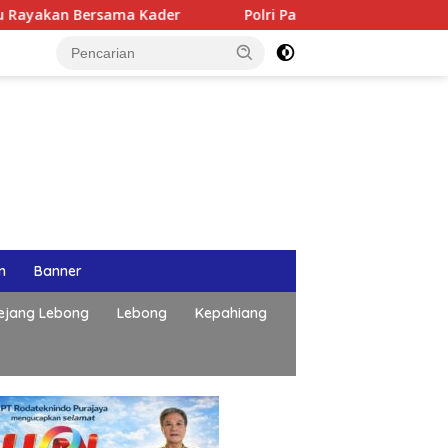
Bersama Kader
Polri Pastikan Proses Pemeriksaan Perso
n
Banner
ejang Lebong
Lebong
Kepahiang