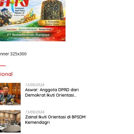
Publik Desak Komisi IV DPRD
Provinsi Bengkulu Tinjau
Polemik Bika Coffee, Soroti
Dugaan Pergeseran Konsep
Family Cafe
 Podcast Tribun
D
ulu, Kapolda Bengkulu
1
rkan Komitmen
P
judkan Polri yang
K
sional dan Humanis
ional
13/09/2024
Aswar: Anggota DPRD dari
Demokrat Ikuti Orientasi
BPSDM Kemendagri di Jakarta
13/09/2024
Zainal Ikuti Orientasi di BPSDM
Kemendagri