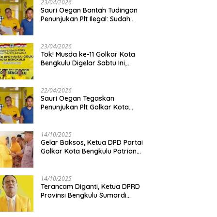
23/04/2026
Sauri Oegan Bantah Tudingan
Penunjukan Plt Ilegal: Sudah
Direstui DPP, Baca Aturan dan
Jangan Asbun!
23/04/2026
‎Tok! Musda ke-11 Golkar Kota
Bengkulu Digelar Sabtu Ini,
Sauri Oegan: Jadwal Sudah
Disetujui
22/04/2026
Sauri Oegan Tegaskan
Penunjukan Plt Golkar Kota
Bengkulu Sesuai Prosedur: “Ini
Rumah Kami Sendiri”
14/10/2025
‎Gelar Baksos, Ketua DPD Partai
Golkar Kota Bengkulu Patriana
Sosialinda: Aksi Nyata Berikan
Manfaat bagi Masyarakat
14/10/2025
Terancam Diganti, Ketua DPRD
Provinsi Bengkulu Sumardi
Bakal Ajukan Sanggahan ke
DPP Golkar