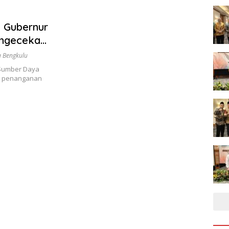
, Gubernur
engecekan
 Bengkulu
(Sumber Daya
an penanganan