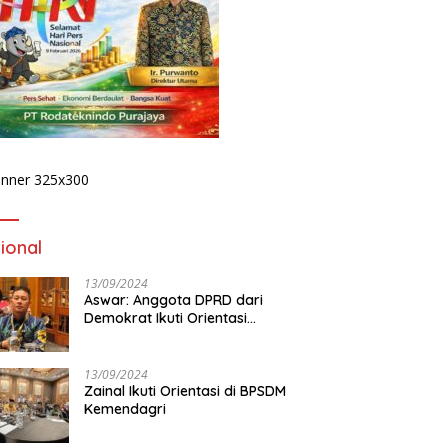
Publik Desak Komisi IV DPRD
Provinsi Bengkulu Tinjau
Polemik Bika Coffee, Soroti
Dugaan Pergeseran Konsep
Family Cafe
 Podcast Tribun
D
ulu, Kapolda Bengkulu
1
rkan Komitmen
P
judkan Polri yang
K
sional dan Humanis
ional
13/09/2024
Aswar: Anggota DPRD dari
Demokrat Ikuti Orientasi
BPSDM Kemendagri di Jakarta
13/09/2024
Zainal Ikuti Orientasi di BPSDM
Kemendagri