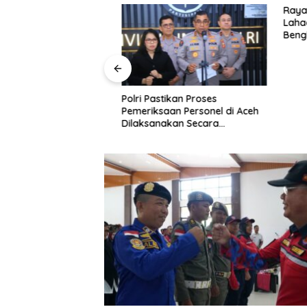
Hari Lahir ke-50
Rayakan 
alia, DPD Golkar
Lahadali
ayakan Bersama
Bengkulu
Kotak da
Panti As
Polri Pastikan Proses
Pemeriksaan Personel di Aceh
Dilaksanakan Secara
Profesional dan Transparan