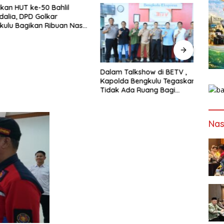
HUT ke-50 Bahlil
a, DPD Golkar
 Bagikan Ribuan Nasi
n Bantuan ke Puluhan
uhan
Dalam Talkshow di BETV ,
Lewat
Kapolda Bengkulu Tegaskan :
Bengk
Tidak Ada Ruang Bagi
Papa
Gengster
Mewu
Profe
Nas