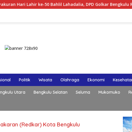
 Lahir ke-50 Bahlil Lahadalia, DPD Golkar Bengkulu Rayakan Be
ional
Politik
Wisata
Olahraga
Ekonomi
Kesehata
ngkulu Utara
Bengkulu Selatan
Seluma
Mukomuko
R
karan (Redkar) Kota Bengkulu