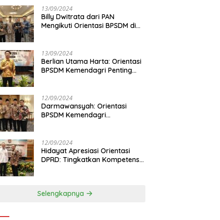
13/09/2024
Billy Dwitrata dari PAN
Mengikuti Orientasi BPSDM di
Jakarta
13/09/2024
Berlian Utama Harta: Orientasi
BPSDM Kemendagri Penting
Tingkatkan Kapasitas Anggota
DPRD
12/09/2024
Darmawansyah: Orientasi
BPSDM Kemendagri
Tingkatkan Pemahaman
Anggota DPRD
12/09/2024
Hidayat Apresiasi Orientasi
DPRD: Tingkatkan Kompetensi
dan Integritas Anggota Dewan
Selengkapnya