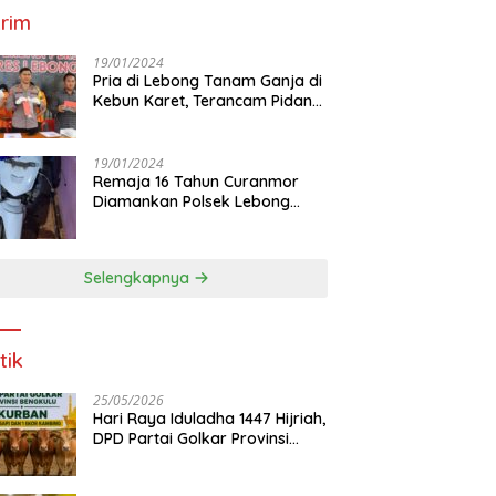
rim
19/01/2024
Pria di Lebong Tanam Ganja di
Kebun Karet, Terancam Pidana
12 Tahun
19/01/2024
Remaja 16 Tahun Curanmor
Diamankan Polsek Lebong
Utara
Selengkapnya
tik
25/05/2026
Hari Raya Iduladha 1447 Hijriah,
DPD Partai Golkar Provinsi
Bengkulu Kurban 5 Sapi dan 1
Kambing