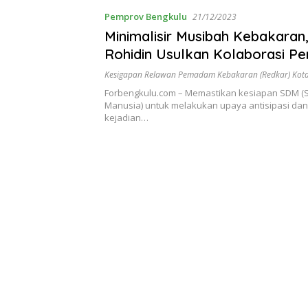
Pemprov Bengkulu
21/12/2023
Minimalisir Musibah Kebakaran
Rohidin Usulkan Kolaborasi P
Jaringan Listrik Massal
Kesigapan Relawan Pemadam Kebakaran (Redkar) Kota
Forbengkulu.com – Memastikan kesiapan SDM 
Manusia) untuk melakukan upaya antisipasi d
kejadian…