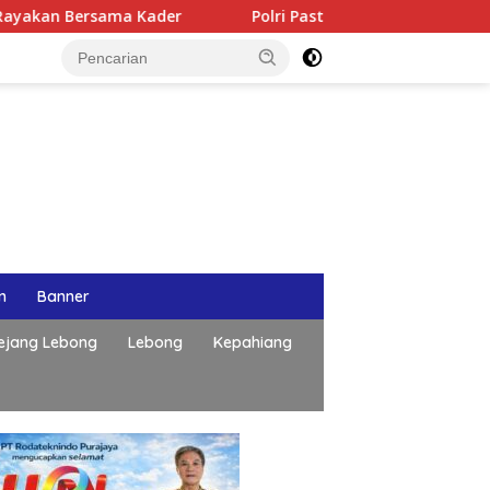
rsama Kader
Polri Pastikan Proses Pemeriksaan Persone
n
Banner
ejang Lebong
Lebong
Kepahiang