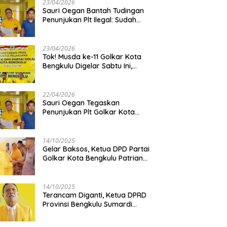
23/04/2026
Sauri Oegan Bantah Tudingan
Penunjukan Plt Ilegal: Sudah
Direstui DPP, Baca Aturan dan
Jangan Asbun!
23/04/2026
‎Tok! Musda ke-11 Golkar Kota
Bengkulu Digelar Sabtu Ini,
Sauri Oegan: Jadwal Sudah
Disetujui
22/04/2026
Sauri Oegan Tegaskan
Penunjukan Plt Golkar Kota
Bengkulu Sesuai Prosedur: “Ini
Rumah Kami Sendiri”
14/10/2025
‎Gelar Baksos, Ketua DPD Partai
Golkar Kota Bengkulu Patriana
Sosialinda: Aksi Nyata Berikan
Manfaat bagi Masyarakat
14/10/2025
Terancam Diganti, Ketua DPRD
Provinsi Bengkulu Sumardi
Bakal Ajukan Sanggahan ke
DPP Golkar