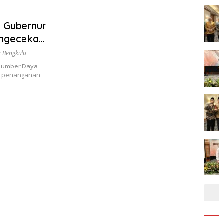
, Gubernur
engecekan
 Bengkulu
(Sumber Daya
an penanganan