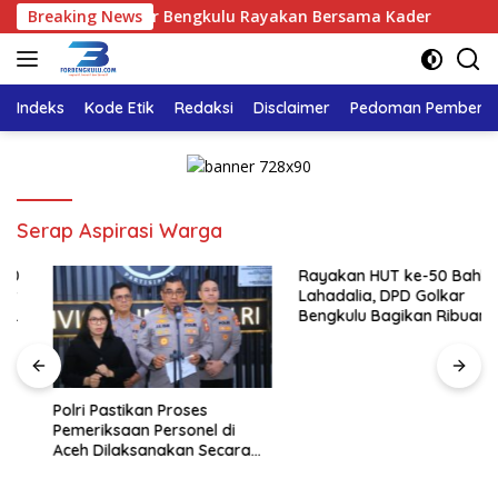
Langsung
alia, DPD Golkar Bengkulu Rayakan Bersama Kader
Breaking News
Polri
ke
konten
Indeks
Kode Etik
Redaksi
Disclaimer
Pedoman Pemberita
Serap Aspirasi Warga
Rayakan HUT ke-50 Bahlil
Lahadalia, DPD Golkar
Bengkulu Bagikan Ribuan
Nasi Kotak dan Bantuan ke
Puluhan Panti Asuhan
Polri Pastikan Proses
Pemeriksaan Personel di
Aceh Dilaksanakan Secara
Profesional dan Transparan