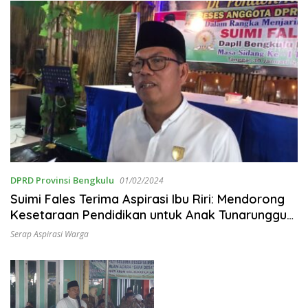
DPRD Provinsi Bengkulu
01/02/2024
Suimi Fales Terima Aspirasi Ibu Riri: Mendorong
Kesetaraan Pendidikan untuk Anak Tunarunggu
di Tingkat Universitas
Serap Aspirasi Warga