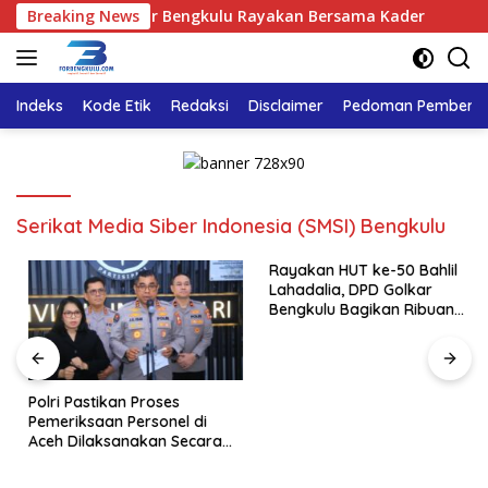
Langsung
dalia, DPD Golkar Bengkulu Rayakan Bersama Kader
Breaking News
Polr
ke
konten
Indeks
Kode Etik
Redaksi
Disclaimer
Pedoman Pemberita
Serikat Media Siber Indonesia (SMSI) Bengkulu
Rayakan HUT ke-50 Bahlil
Lahadalia, DPD Golkar
Bengkulu Bagikan Ribuan
Nasi Kotak dan Bantuan ke
Puluhan Panti Asuhan
Polri Pastikan Proses
Pemeriksaan Personel di
Aceh Dilaksanakan Secara
Profesional dan Transparan