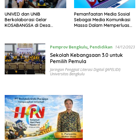
UNIVED dan UNIB
Pemanfaatan Media Sosial
Berkolaborasi Gelar
Sebagai Media Komunikasi
KOSABANGSA di Desa
Massa Dalam Memperluas
Lawang Agung Seluma
dan Meningkatkan Interaksi
Dengan Konsumen
Pemprov Bengkulu
,
Pendidikan
14/12/2023
Sekolah Kebangsaan 3.0 untuk
Pemilih Pemula
Jaringan Penggiat Literasi Digital (JAPELIDI)
Universitas Bengkulu