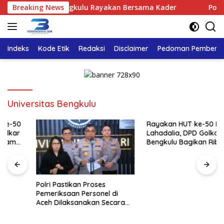
Langsung
, DPD Golkar Bengkulu Rayakan Bersama Kader
Breaking News
Polri Pas
ke
konten
Indeks
Kode Etik
Redaksi
Disclaimer
Pedoman Pemberita
Universitas Bengkulu
Rayakan HUT ke-50 Bahlil
Lahadalia, DPD Golkar
Bengkulu Bagikan Ribuan
Nasi Kotak dan Bantuan ke
Puluhan Panti Asuhan
Polri Pastikan Proses
Pemeriksaan Personel di
Aceh Dilaksanakan Secara
Profesional dan Transparan