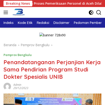
Langsung
astikan Proses Pemeriksaan Personel di Aceh Dilaksanakan Seca
Breaking News
ke
konten
Indeks
Kode Etik
Redaksi
Disclaimer
Pedoman Pemberita
Beranda
Pemprov Bengkulu
Pemprov Bengkulu
Penandatanganan Perjanjian Kerja
Sama Pendirian Program Studi
Dokter Spesialis UNIB
Admin
29/12/2023