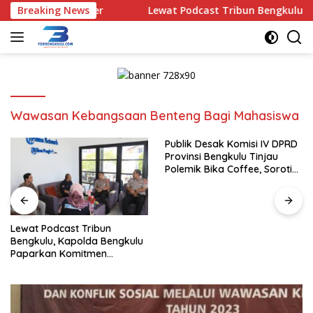
Langsung
 Bagi Gengster
Breaking News
Lewat Podcast Tribun Bengkulu, Kapol
ke
konten
Wawasan Kebangsaan Benteng Bagi Mahasiswa
Publik Desak Komisi IV DPRD
Provinsi Bengkulu Tinjau
Polemik Bika Coffee, Soroti
Dugaan Pergeseran Konsep
Family Cafe
Lewat Podcast Tribun
Bengkulu, Kapolda Bengkulu
Paparkan Komitmen
Mewujudkan Polri yang
Profesional dan Humanis