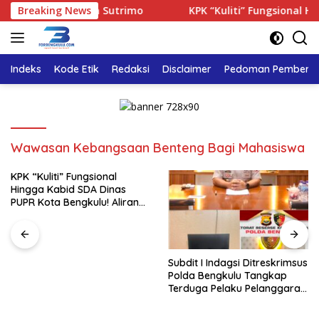
Langsung
paran Kematian Sutrimo
Breaking News
KPK “Kuliti” Fungsional Hingga
ke
konten
Indeks
Kode Etik
Redaksi
Disclaimer
Pedoman Pemberita
Wawasan Kebangsaan Benteng Bagi Mahasiswa
KPK “Kuliti” Fungsional
Hingga Kabid SDA Dinas
PUPR Kota Bengkulu! Aliran
Uang Rp4 Miliar Jadi Sorotan
Subdit I Indagsi Ditreskrimsus
Polda Bengkulu Tangkap
Terduga Pelaku Pelanggaran
Perlindungan Konsumen