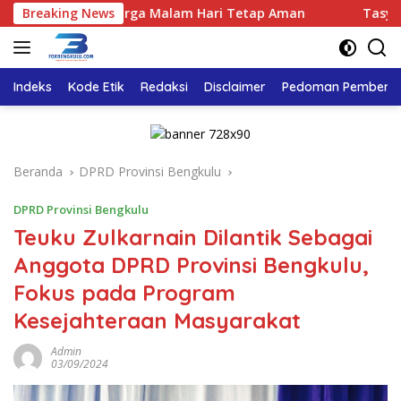
Langsung
vitas Warga Malam Hari Tetap Aman
Breaking News
Tasyakuran Hari Lah
ke
konten
Indeks
Kode Etik
Redaksi
Disclaimer
Pedoman Pemberita
Beranda
DPRD Provinsi Bengkulu
DPRD Provinsi Bengkulu
Teuku Zulkarnain Dilantik Sebagai
Anggota DPRD Provinsi Bengkulu,
Fokus pada Program
Kesejahteraan Masyarakat
Admin
03/09/2024