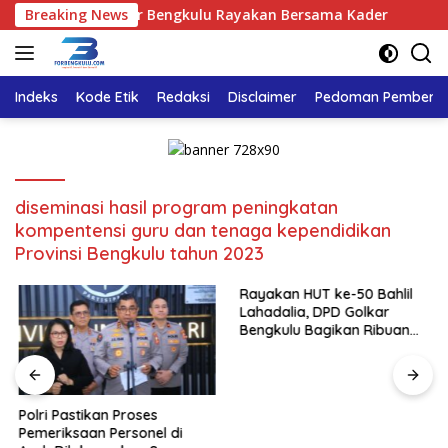
Langsung
dalia, DPD Golkar Bengkulu Rayakan Bersama Kader
Breaking News
Polr
ke
konten
Indeks
Kode Etik
Redaksi
Disclaimer
Pedoman Pemberita
diseminasi hasil program peningkatan
kompentensi guru dan tenaga kependidikan
Provinsi Bengkulu tahun 2023
Rayakan HUT ke-50 Bahlil
Lahadalia, DPD Golkar
Bengkulu Bagikan Ribuan
Nasi Kotak dan Bantuan ke
Puluhan Panti Asuhan
Polri Pastikan Proses
Pemeriksaan Personel di