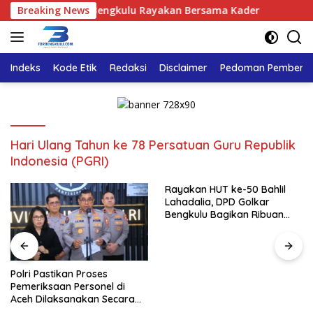
Langsung
ia, DPD Golkar Bengkulu Rayakan Bersama Kader
Breaking News
Polri P
ke
konten
Indeks
Kode Etik
Redaksi
Disclaimer
Pedoman Pemberita
Hari Ulang Tahun ke 78 Persatuan Guru Republik
Indonesia (PGRI)
Rayakan HUT ke-50 Bahlil
Lahadalia, DPD Golkar
Bengkulu Bagikan Ribuan
Nasi Kotak dan Bantuan ke
Puluhan Panti Asuhan
Polri Pastikan Proses
Pemeriksaan Personel di
Aceh Dilaksanakan Secara
Profesional dan Transparan