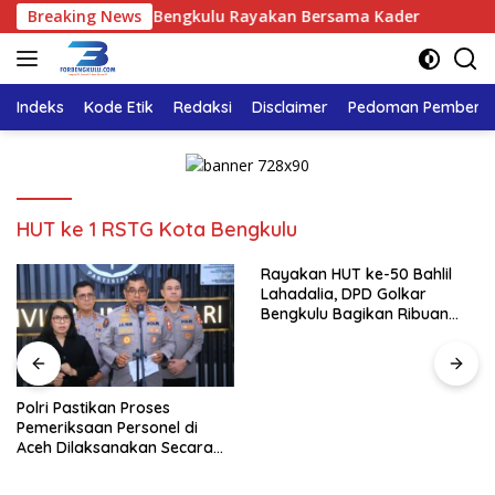
Langsung
lia, DPD Golkar Bengkulu Rayakan Bersama Kader
Breaking News
Polri
ke
konten
Indeks
Kode Etik
Redaksi
Disclaimer
Pedoman Pemberita
HUT ke 1 RSTG Kota Bengkulu
Rayakan HUT ke-50 Bahlil
Lahadalia, DPD Golkar
Bengkulu Bagikan Ribuan
Nasi Kotak dan Bantuan ke
Puluhan Panti Asuhan
Polri Pastikan Proses
Pemeriksaan Personel di
Aceh Dilaksanakan Secara
Profesional dan Transparan