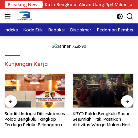
Langsung
SDA Dinas PUPR Kota Bengkulu! Aliran Uang Rp4 Miliar Jadi Soro
Breaking News
ke
konten
Indeks
Kode Etik
Redaksi
Disclaimer
Pedoman Pemberita
Kunjungan Kerja
Subdit I Indagsi Ditreskrimsus
KRYD Polda Bengkulu Sasar
Polda Bengkulu Tangkap
Sejumlah Titik, Pastikan
Terduga Pelaku Pelanggaran
Aktivitas Warga Malam Hari
Perlindungan Konsumen
Tetap Aman