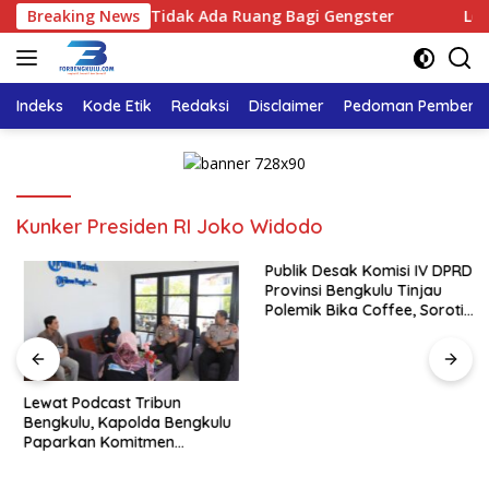
Langsung
lu Tegaskan : Tidak Ada Ruang Bagi Gengster
Breaking News
Lewat Po
ke
konten
Indeks
Kode Etik
Redaksi
Disclaimer
Pedoman Pemberita
Kunker Presiden RI Joko Widodo
Publik Desak Komisi IV DPRD
Provinsi Bengkulu Tinjau
Polemik Bika Coffee, Soroti
Dugaan Pergeseran Konsep
Family Cafe
Lewat Podcast Tribun
Bengkulu, Kapolda Bengkulu
Paparkan Komitmen
Mewujudkan Polri yang
Profesional dan Humanis