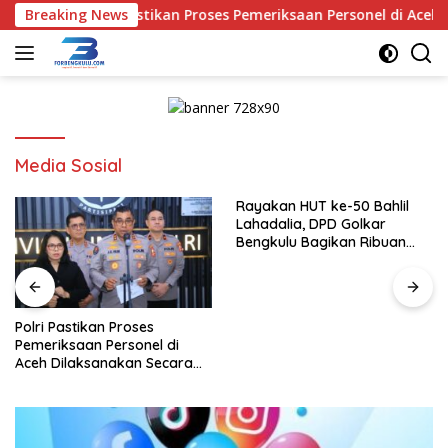
Langsung
Breaking News
Polri Pastikan Proses Pemeriksaan Personel di Aceh Dila
ke
konten
Media Sosial
Rayakan HUT ke-50 Bahlil
Lahadalia, DPD Golkar
Bengkulu Bagikan Ribuan
Nasi Kotak dan Bantuan ke
Puluhan Panti Asuhan
Polri Pastikan Proses
Pemeriksaan Personel di
Aceh Dilaksanakan Secara
Profesional dan Transparan