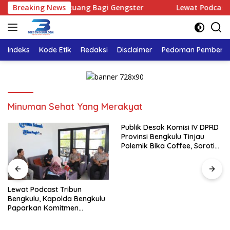
Langsung
 : Tidak Ada Ruang Bagi Gengster
Breaking News
Lewat Podcast Tribu
ke
konten
Indeks
Kode Etik
Redaksi
Disclaimer
Pedoman Pemberita
Minuman Sehat Yang Merakyat
Publik Desak Komisi IV DPRD
Provinsi Bengkulu Tinjau
Polemik Bika Coffee, Soroti
Dugaan Pergeseran Konsep
Family Cafe
Lewat Podcast Tribun
Bengkulu, Kapolda Bengkulu
Paparkan Komitmen
Mewujudkan Polri yang
Profesional dan Humanis