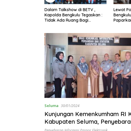
Dalam Talkshow di BETV ,
Lewat Po
Kapolda Bengkulu Tegaskan :
Bengkulu
Tidak Ada Ruang Bagi
Paparka
Gengster
Mewujudk
Profesio
Seluma
30/01/2024
Kunjungan Kemenkumham RI 
Kabupaten Seluma, Penyebara
Informasi Paspor Elektronik
Penyebaran Informasi Paspor Elektronik