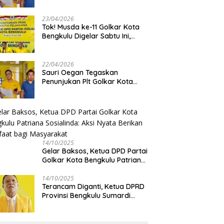
Jangan Asbun!
23/04/2026
‎Tok! Musda ke-11 Golkar Kota
Bengkulu Digelar Sabtu Ini,
Sauri Oegan: Jadwal Sudah
Disetujui
22/04/2026
Sauri Oegan Tegaskan
Penunjukan Plt Golkar Kota
Bengkulu Sesuai Prosedur: “Ini
Rumah Kami Sendiri”
14/10/2025
‎Gelar Baksos, Ketua DPD Partai
Golkar Kota Bengkulu Patriana
Sosialinda: Aksi Nyata Berikan
Manfaat bagi Masyarakat
14/10/2025
Terancam Diganti, Ketua DPRD
Provinsi Bengkulu Sumardi
Bakal Ajukan Sanggahan ke
DPP Golkar