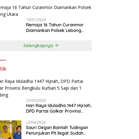
19/01/2024
Remaja 16 Tahun Curanmor
Diamankan Polsek Lebong
Utara
Selengkapnya
tik
25/05/2026
Hari Raya Iduladha 1447 Hijriah,
DPD Partai Golkar Provinsi
Bengkulu Kurban 5 Sapi dan 1
Kambing
23/04/2026
Sauri Oegan Bantah Tudingan
Penunjukan Plt Ilegal: Sudah
Direstui DPP, Baca Aturan dan