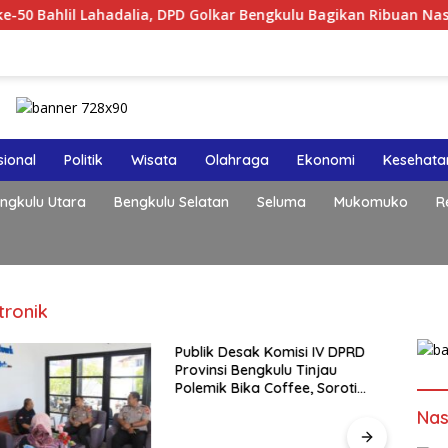
Lahadalia, DPD Golkar Bengkulu Bagikan Ribuan Nasi Kotak da
ional
Politik
Wisata
Olahraga
Ekonomi
Kesehata
ngkulu Utara
Bengkulu Selatan
Seluma
Mukomuko
R
tronik
Publik Desak Komisi IV DPRD
Provinsi Bengkulu Tinjau
Polemik Bika Coffee, Soroti
Dugaan Pergeseran Konsep
Nas
Family Cafe