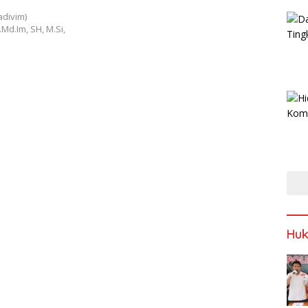
adivim)
d.Im, SH, M.Si,
Huk