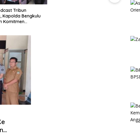
dcast Tribun
Di Ba
, Kapolda Bengkulu
1.000
n Komitmen
Perk
an Polri yang
Karak
nal dan Humanis
Ke
n