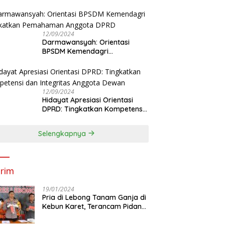
Tingkatkan Kapasitas Anggota
DPRD
12/09/2024
Darmawansyah: Orientasi
BPSDM Kemendagri
Tingkatkan Pemahaman
Anggota DPRD
12/09/2024
Hidayat Apresiasi Orientasi
DPRD: Tingkatkan Kompetensi
dan Integritas Anggota Dewan
Selengkapnya
rim
19/01/2024
Pria di Lebong Tanam Ganja di
Kebun Karet, Terancam Pidana
12 Tahun