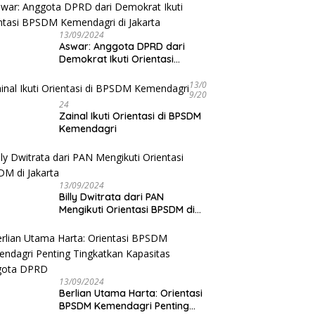
lik Pengabdian Lebih dari
13/09/2024
 Taruna, 71 Taruni Akpol
Aswar: Anggota DPRD dari
uat Pembentukan
Demokrat Ikuti Orientasi
ter Siswa Sekolah Rakyat
BPSDM Kemendagri di Jakarta
13/0
9/20
24
Zainal Ikuti Orientasi di BPSDM
Kemendagri
13/09/2024
Billy Dwitrata dari PAN
Mengikuti Orientasi BPSDM di
Jakarta
13/09/2024
Berlian Utama Harta: Orientasi
BPSDM Kemendagri Penting