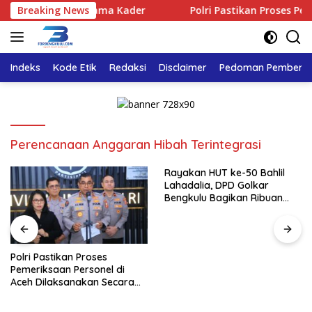
Langsung
lu Rayakan Bersama Kader
Breaking News
Polri Pastikan Proses Pemerik
ke
konten
Indeks
Kode Etik
Redaksi
Disclaimer
Pedoman Pemberita
Perencanaan Anggaran Hibah Terintegrasi
Rayakan HUT ke-50 Bahlil
Lahadalia, DPD Golkar
Bengkulu Bagikan Ribuan
Nasi Kotak dan Bantuan ke
Puluhan Panti Asuhan
Polri Pastikan Proses
Pemeriksaan Personel di
Aceh Dilaksanakan Secara
Profesional dan Transparan