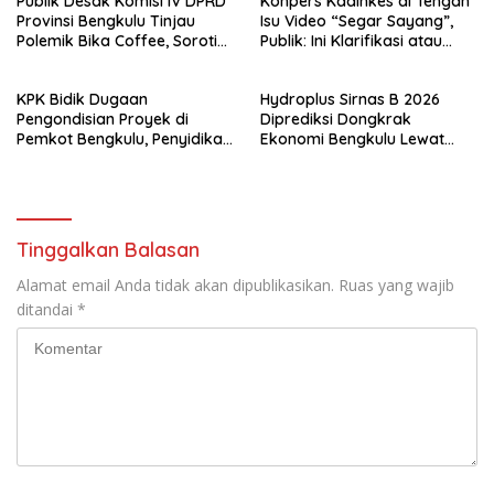
Publik Desak Komisi IV DPRD
Konpers Kadinkes di Tengah
Provinsi Bengkulu Tinjau
Isu Video “Segar Sayang”,
Polemik Bika Coffee, Soroti
Publik: Ini Klarifikasi atau
Dugaan Pergeseran Konsep
Bukan?
Family Cafe
KPK Bidik Dugaan
Hydroplus Sirnas B 2026
Pengondisian Proyek di
Diprediksi Dongkrak
Pemkot Bengkulu, Penyidikan
Ekonomi Bengkulu Lewat
Tak Hanya Menyasar Kadis
Ribuan Pengunjung
PUPR
Tinggalkan Balasan
Alamat email Anda tidak akan dipublikasikan.
Ruas yang wajib
ditandai
*