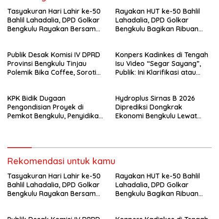
Tasyakuran Hari Lahir ke-50
Rayakan HUT ke-50 Bahlil
Bahlil Lahadalia, DPD Golkar
Lahadalia, DPD Golkar
Bengkulu Rayakan Bersama
Bengkulu Bagikan Ribuan
Kader
Nasi Kotak dan Bantuan ke
Puluhan Panti Asuhan
Publik Desak Komisi IV DPRD
Konpers Kadinkes di Tengah
Provinsi Bengkulu Tinjau
Isu Video “Segar Sayang”,
Polemik Bika Coffee, Soroti
Publik: Ini Klarifikasi atau
Dugaan Pergeseran Konsep
Bukan?
Family Cafe
KPK Bidik Dugaan
Hydroplus Sirnas B 2026
Pengondisian Proyek di
Diprediksi Dongkrak
Pemkot Bengkulu, Penyidikan
Ekonomi Bengkulu Lewat
Tak Hanya Menyasar Kadis
Ribuan Pengunjung
PUPR
Rekomendasi untuk kamu
Tasyakuran Hari Lahir ke-50
Rayakan HUT ke-50 Bahlil
Bahlil Lahadalia, DPD Golkar
Lahadalia, DPD Golkar
Bengkulu Rayakan Bersama
Bengkulu Bagikan Ribuan
Kader
Nasi Kotak dan Bantuan ke
Puluhan Panti Asuhan