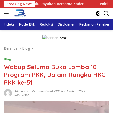
Langsung
Golkar Bengkulu Rayakan Bersama Kader
Breaking News
Polri Pastikan 
ke
konten
Indeks
Kode Etik
Redaksi
Disclaimer
Pedoman Pemberita
Beranda
Blog
Blog
Wabup Seluma Buka Lomba 10
Program PKK, Dalam Rangka HKG
PKK ke-51
Admin
-
Hari Kesatuan Gerak PKK Ke-51 Tahun 2023
08/12/2023