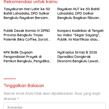
Rekomendasi untuk kamu
Tasyakuran Hari Lahir ke-50
Rayakan HUT ke-50 Bahlil
Bahlil Lahadalia, DPD Golkar
Lahadalia, DPD Golkar
Bengkulu Rayakan Bersama
Bengkulu Bagikan Ribuan
Kader
Nasi Kotak dan Bantuan ke
Puluhan Panti Asuhan
Publik Desak Komisi IV DPRD
Konpers Kadinkes di Tengah
Provinsi Bengkulu Tinjau
Isu Video “Segar Sayang”,
Polemik Bika Coffee, Soroti
Publik: Ini Klarifikasi atau
Dugaan Pergeseran Konsep
Bukan?
Family Cafe
KPK Bidik Dugaan
Hydroplus Sirnas B 2026
Pengondisian Proyek di
Diprediksi Dongkrak
Pemkot Bengkulu, Penyidikan
Ekonomi Bengkulu Lewat
Tak Hanya Menyasar Kadis
Ribuan Pengunjung
PUPR
Tinggalkan Balasan
Alamat email Anda tidak akan dipublikasikan.
Ruas yang wajib
ditandai
*