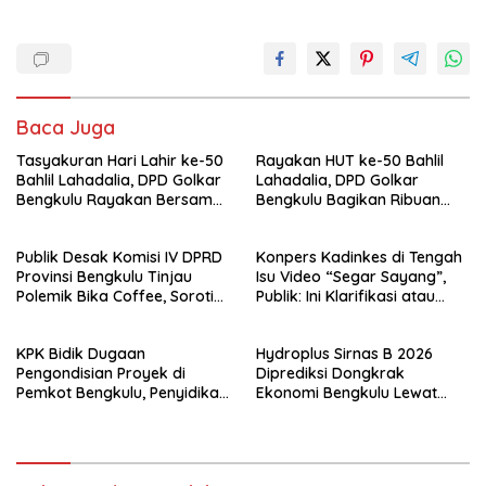
Baca Juga
Tasyakuran Hari Lahir ke-50
Rayakan HUT ke-50 Bahlil
Bahlil Lahadalia, DPD Golkar
Lahadalia, DPD Golkar
Bengkulu Rayakan Bersama
Bengkulu Bagikan Ribuan
Kader
Nasi Kotak dan Bantuan ke
Puluhan Panti Asuhan
Publik Desak Komisi IV DPRD
Konpers Kadinkes di Tengah
Provinsi Bengkulu Tinjau
Isu Video “Segar Sayang”,
Polemik Bika Coffee, Soroti
Publik: Ini Klarifikasi atau
Dugaan Pergeseran Konsep
Bukan?
Family Cafe
KPK Bidik Dugaan
Hydroplus Sirnas B 2026
Pengondisian Proyek di
Diprediksi Dongkrak
Pemkot Bengkulu, Penyidikan
Ekonomi Bengkulu Lewat
Tak Hanya Menyasar Kadis
Ribuan Pengunjung
PUPR