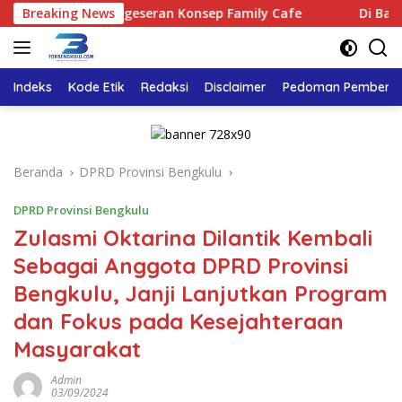
Langsung
an Pergeseran Konsep Family Cafe
Breaking News
Di Balik Pengabdian L
ke
konten
Indeks
Kode Etik
Redaksi
Disclaimer
Pedoman Pemberita
Beranda
DPRD Provinsi Bengkulu
DPRD Provinsi Bengkulu
Zulasmi Oktarina Dilantik Kembali
Sebagai Anggota DPRD Provinsi
Bengkulu, Janji Lanjutkan Program
dan Fokus pada Kesejahteraan
Masyarakat
Admin
03/09/2024