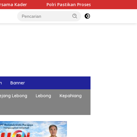
Polri Pastikan Proses Pemeriksaan Personel di Aceh Dilak
n
Banner
ejang Lebong
Lebong
Kepahiang