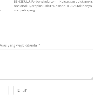
BENGKULU, Forbengkulu.com – Kejuaraan bulutangkis
nasional Hydroplus Sirkuit Nasional B 2026 tak hanya
k
menjadi ajang…
Ruas yang wajib ditandai
*