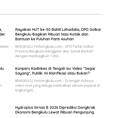
enyasar Kadis PUPR
Pengunjung
a,
Rayakan HUT ke-50 Bahlil Lahadalia, DPD Golkar
der
Bengkulu Bagikan Ribuan Nasi Kotak dan
Bantuan ke Puluhan Panti Asuhan
r
 dalam
BENGKULU, Forbengkulu.com – DPD Partai Golkar
Provinsi Bengkulu menggelar aksi “Jumat Berkah”
dengan membagikan 1.050…
ulu
Konpers Kadinkes di Tengah Isu Video “Segar
Sayang”, Publik: Ini Klarifikasi atau Bukan?
BENGKULU, Forbengkulu.com – Di tengah riuhnya
n
video viral yang diduga melibatkan oknum pejabat di
lingkungan…
Hydroplus Sirnas B 2026 Diprediksi Dongkrak
Ekonomi Bengkulu Lewat Ribuan Pengunjung