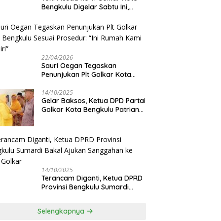
Bengkulu Digelar Sabtu Ini,
Sauri Oegan: Jadwal Sudah
Disetujui
22/04/2026
Sauri Oegan Tegaskan
Penunjukan Plt Golkar Kota
Bengkulu Sesuai Prosedur: “Ini
Rumah Kami Sendiri”
14/10/2025
‎Gelar Baksos, Ketua DPD Partai
Golkar Kota Bengkulu Patriana
Sosialinda: Aksi Nyata Berikan
Manfaat bagi Masyarakat
14/10/2025
Terancam Diganti, Ketua DPRD
Provinsi Bengkulu Sumardi
Bakal Ajukan Sanggahan ke
DPP Golkar
Selengkapnya