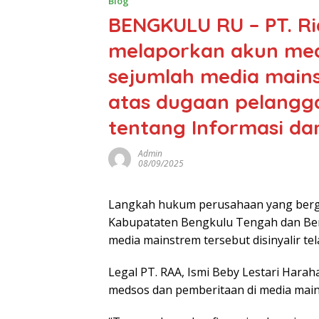
Blog
BENGKULU RU – PT. R
melaporkan akun medi
sejumlah media mains
atas dugaan pelangg
tentang Informasi dan
Admin
08/09/2025
Langkah hukum perusahaan yang berger
Kabupataten Bengkulu Tengah dan Beng
media mainstrem tersebut disinyalir t
Legal PT. RAA, Ismi Beby Lestari Hara
medsos dan pemberitaan di media main