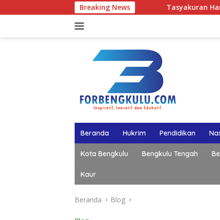
Langsung
Breaking News
Tasyakuran Hari Lahir ke-50 B
ke
konten
Beranda
Hukrim
Pendidikan
Nas
Kota Bengkulu
Bengkulu Tengah
Be
Kaur
Beranda
Blog