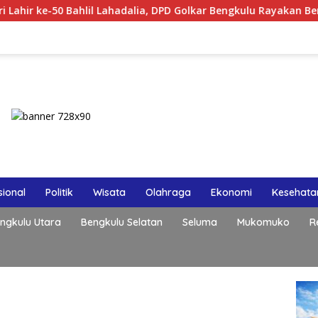
ahlil Lahadalia, DPD Golkar Bengkulu Rayakan Bersama Kader
ional
Politik
Wisata
Olahraga
Ekonomi
Kesehata
ngkulu Utara
Bengkulu Selatan
Seluma
Mukomuko
R