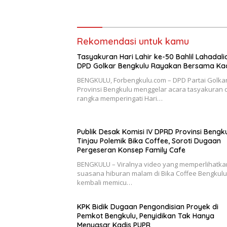
Bukan?
Hanya M
Rekomendasi untuk kamu
Tasyakuran Hari Lahir ke-50 Bahlil Lahadali
DPD Golkar Bengkulu Rayakan Bersama Ka
BENGKULU, Forbengkulu.com – DPD Partai Golka
Provinsi Bengkulu menggelar acara tasyakuran
rangka memperingati Hari…
Publik Desak Komisi IV DPRD Provinsi Bengk
Tinjau Polemik Bika Coffee, Soroti Dugaan
Pergeseran Konsep Family Cafe
BENGKULU – Viralnya video yang memperlihatka
suasana hiburan malam di Bika Coffee Bengkulu
kembali memicu…
KPK Bidik Dugaan Pengondisian Proyek di
Pemkot Bengkulu, Penyidikan Tak Hanya
Menyasar Kadis PUPR