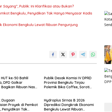
Sayang”, Publik: Ini Klarifikasi atau Bukan?
Pemkot Bengkulu, Penyidikan Tak Hanya Menyasar Kadis
rak Ekonomi Bengkulu Lewat Ribuan Pengunjung
HUT ke-50 Bahlil
Publik Desak Komisi IV DPRD
a, DPD Golkar
Provinsi Bengkulu Tinjau
 Bagikan Ribuan Nasi
Polemik Bika Coffee, Soroti
n Bantuan ke Puluhan
Dugaan Pergeseran Konsep
uhan
Family Cafe
k Dugaan
Hydroplus Sirnas B 2026
sian Proyek di Pemkot
Diprediksi Dongkrak Ekonomi
, Penyidikan Tak
Bengkulu Lewat Ribuan