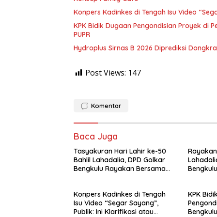
Konpers Kadinkes di Tengah Isu Video “Segar 
KPK Bidik Dugaan Pengondisian Proyek di 
PUPR
Hydroplus Sirnas B 2026 Diprediksi Dongk
Post Views:
147
Komentar
Baca Juga
Tasyakuran Hari Lahir ke-50
Rayakan 
Bahlil Lahadalia, DPD Golkar
Lahadali
Bengkulu Rayakan Bersama
Bengkulu
Kader
Kotak da
Panti As
Konpers Kadinkes di Tengah
KPK Bidi
Isu Video “Segar Sayang”,
Pengondi
Publik: Ini Klarifikasi atau
Bengkulu