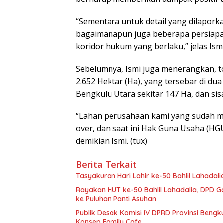
“Sementara untuk detail yang dilaporka
bagaimanapun juga beberapa persiapa 
koridor hukum yang berlaku,” jelas Ismi
Sebelumnya, Ismi juga menerangkan, tot
2.652 Hektar (Ha), yang tersebar di du
Bengkulu Utara sekitar 147 Ha, dan si
“Lahan perusahaan kami yang sudah m
over, dan saat ini Hak Guna Usaha (H
demikian Ismi. (tux)
Berita Terkait
Tasyakuran Hari Lahir ke-50 Bahlil Lahada
Rayakan HUT ke-50 Bahlil Lahadalia, DPD G
ke Puluhan Panti Asuhan
Publik Desak Komisi IV DPRD Provinsi Bengk
Konsep Family Cafe