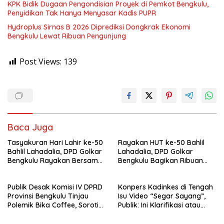
KPK Bidik Dugaan Pengondisian Proyek di Pemkot Bengkulu,
Penyidikan Tak Hanya Menyasar Kadis PUPR
Hydroplus Sirnas B 2026 Diprediksi Dongkrak Ekonomi
Bengkulu Lewat Ribuan Pengunjung
Post Views:
139
Baca Juga
Tasyakuran Hari Lahir ke-50
Rayakan HUT ke-50 Bahlil
Bahlil Lahadalia, DPD Golkar
Lahadalia, DPD Golkar
Bengkulu Rayakan Bersama
Bengkulu Bagikan Ribuan
Kader
Nasi Kotak dan Bantuan ke
Puluhan Panti Asuhan
Publik Desak Komisi IV DPRD
Konpers Kadinkes di Tengah
Provinsi Bengkulu Tinjau
Isu Video “Segar Sayang”,
Polemik Bika Coffee, Soroti
Publik: Ini Klarifikasi atau
Dugaan Pergeseran Konsep
Bukan?
Family Cafe