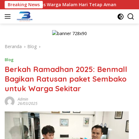
Langsung
ikan Aktivitas Warga Malam Hari Tetap Aman
Breaking News
Tasyakuran
ke
konten
Beranda
Blog
Blog
Berkah Ramadhan 2025: Benmall
Bagikan Ratusan paket Sembako
untuk Warga Sekitar
Admin
26/03/2025