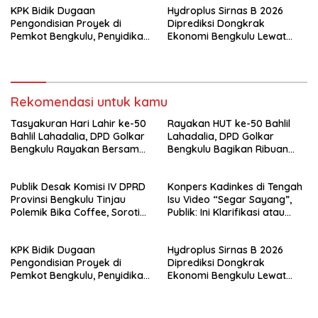
KPK Bidik Dugaan
Hydroplus Sirnas B 2026
Pengondisian Proyek di
Diprediksi Dongkrak
Pemkot Bengkulu, Penyidikan
Ekonomi Bengkulu Lewat
Tak Hanya Menyasar Kadis
Ribuan Pengunjung
PUPR
Rekomendasi untuk kamu
Tasyakuran Hari Lahir ke-50
Rayakan HUT ke-50 Bahlil
Bahlil Lahadalia, DPD Golkar
Lahadalia, DPD Golkar
Bengkulu Rayakan Bersama
Bengkulu Bagikan Ribuan
Kader
Nasi Kotak dan Bantuan ke
Puluhan Panti Asuhan
Publik Desak Komisi IV DPRD
Konpers Kadinkes di Tengah
Provinsi Bengkulu Tinjau
Isu Video “Segar Sayang”,
Polemik Bika Coffee, Soroti
Publik: Ini Klarifikasi atau
Dugaan Pergeseran Konsep
Bukan?
Family Cafe
KPK Bidik Dugaan
Hydroplus Sirnas B 2026
Pengondisian Proyek di
Diprediksi Dongkrak
Pemkot Bengkulu, Penyidikan
Ekonomi Bengkulu Lewat
Tak Hanya Menyasar Kadis
Ribuan Pengunjung
PUPR