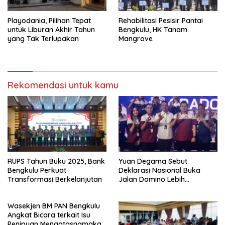
Playodania, Pilihan Tepat
Rehabilitasi Pesisir Pantai
untuk Liburan Akhir Tahun
Bengkulu, HK Tanam
yang Tak Terlupakan
Mangrove
Rekomendasi untuk kamu
RUPS Tahun Buku 2025, Bank
Yuan Degama Sebut
Bengkulu Perkuat
Deklarasi Nasional Buka
Transformasi Berkelanjutan
Jalan Domino Lebih
Kompetitif
Wasekjen BM PAN Bengkulu
Angkat Bicara terkait Isu
Penipuan Mengatasnamakan