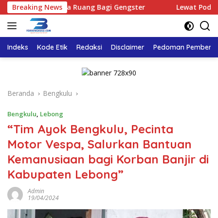
Langsung
Tidak Ada Ruang Bagi Gengster
Breaking News
Lewat Podcast Tribun 
ke
konten
Indeks
Kode Etik
Redaksi
Disclaimer
Pedoman Pemberita
Beranda
Bengkulu
Bengkulu
,
Lebong
“Tim Ayok Bengkulu, Pecinta
Motor Vespa, Salurkan Bantuan
Kemanusiaan bagi Korban Banjir di
Kabupaten Lebong”
Admin
19/04/2024